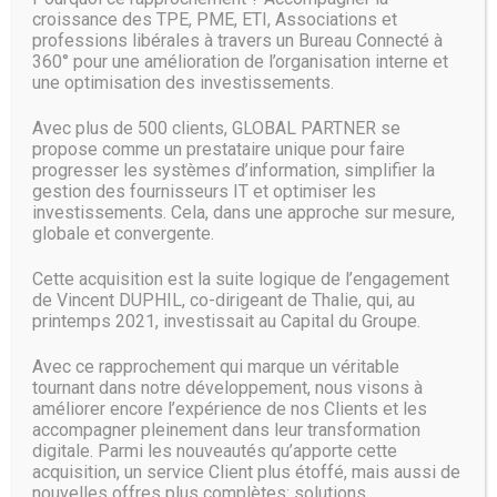
sur de nombreux capteurs et caméras qui se chargent de
croissance des TPE, PME, ETI, Associations et
compléter son ticket au fur et à mesure, le tout étant
professions libérales à travers un Bureau Connecté à
facturé à la fin sur le compte Amazon renseigné lors de
360° pour une amélioration de l’organisation interne et
une optimisation des investissements.
son entrée dans la boutique.
Avec plus de 500 clients, GLOBAL PARTNER se
Source :
www.lesnumeriques.com
propose comme un prestataire unique pour faire
progresser les systèmes d’information, simplifier la
gestion des fournisseurs IT et optimiser les
investissements. Cela, dans une approche sur mesure,
globale et convergente.
Cette acquisition est la suite logique de l’engagement
de Vincent DUPHIL, co-dirigeant de Thalie, qui, au
printemps 2021, investissait au Capital du Groupe.
Avec ce rapprochement qui marque un véritable
tournant dans notre développement, nous visons à
améliorer encore l’expérience de nos Clients et les
accompagner pleinement dans leur transformation
digitale. Parmi les nouveautés qu’apporte cette
acquisition, un service Client plus étoffé, mais aussi de
nouvelles offres plus complètes: solutions