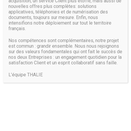
acquisition, un service Client plus étoffé, mais aussi de
applications
nouvelles offres plus complètes: solutions
Configuration matérielle
applicatives, téléphonies et de numérisation des
requise
Réduit la surface de
documents, toujours sur mesure. Enfin, nous
vulnérabilité aux exploits et
intensifions notre déploiement sur tout le territoire
MS Windows
détecte de façon proactive
français.
Processeur : 1 GHz
les tentatives de collecte
RAM : 1 Go (clients) ;
d’empreintes des attaques
Nos compétences sont complémentaires, notre projet
2 Go (serveurs)
avancées.
est commun : grandir ensemble. Nous nous rejoignons
Espace disque :
sur des valeurs fondamentales qui ont fait le succès de
100 Mo (programme +
nos deux Entreprises : un engagement quotidien pour la
Réduction des risques liés
journaux)
satisfaction Client et un esprit collaboratif sans faille.
aux exploits
Connexion Internet
active
L’équipe THALIE
Détecte et bloque de façon
proactive les tentatives
Systèmes d’exploitation
d’abus de vulnérabilité et
pris en charge
d’exécution de code à
distance sur le terminal.
Windows 10® (32 bits,
Protection contre les
64 bits)
comportements d’application
Windows 8.1® (32 bits,
Empêche l’exploitation des
64 bits)
applications dans le but
Windows 8® (32 bits,
d’infecter le terminal.
64 bits)