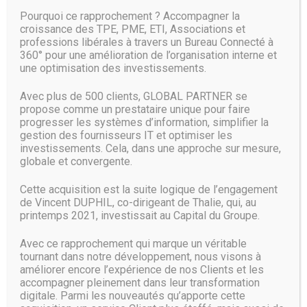
solutions Malwarebytes, peu importe le nombre de terminaux.
Pourquoi ce rapprochement ? Accompagner la
Cette console centralisée sur le cloud vous évite d’avoir à faire
croissance des TPE, PME, ETI, Associations et
l’acquisition d’une solution matérielle sur site qu’il faudra
professions libérales à travers un Bureau Connecté à
360° pour une amélioration de l’organisation interne et
ensuite maintenir.
une optimisation des investissements.
Caractéristi
Configuratio
Avec plus de 500 clients, GLOBAL PARTNER se
propose comme un prestataire unique pour faire
ques
n requise
progresser les systèmes d’information, simplifier la
gestion des fournisseurs IT et optimiser les
techniques
investissements. Cela, dans une approche sur mesure,
globale et convergente.
Composants inclus
Protection Web
Cette acquisition est la suite logique de l’engagement
Plateforme cloud
de Vincent DUPHIL, co-dirigeant de Thalie, qui, au
Malwarebytes
printemps 2021, investissait au Capital du Groupe.
Empêche l’accès aux sites
Malwarebytes
Web malveillants, réseaux
Endpoint Protection
Avec ce rapprochement qui marque un véritable
publicitaires, réseaux
(agent Windows
tournant dans notre développement, nous visons à
criminels et « bas-fonds » du
permanent)
améliorer encore l’expérience de nos Clients et les
Web.
Assistance
accompagner pleinement dans leur transformation
téléphonique et par e-
digitale. Parmi les nouveautés qu’apporte cette
Sécurisation renforcée des
mail