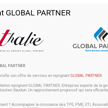
ur faciliter l’application de
en seulement 17 min.
oint GLOBAL PARTNER
sauvegarde Hyper-V dont vous
 hors site avec accélération
OBAL PARTNER
vice (Hyper-V VSS Writer)
rsifie son offre de services en rejoignant
GLOBAL PARTNER
.
usters Hyper-V
itation rejoignent GLOBAL PARTNER, Entreprise experte de la ges
 une unique console centralisée
astien Bauduin. Un rapprochement progressif qui sera officielle
et poursuivez votre travail en
ment ? Accompagner la croissance des TPE, PME, ETI, Associat