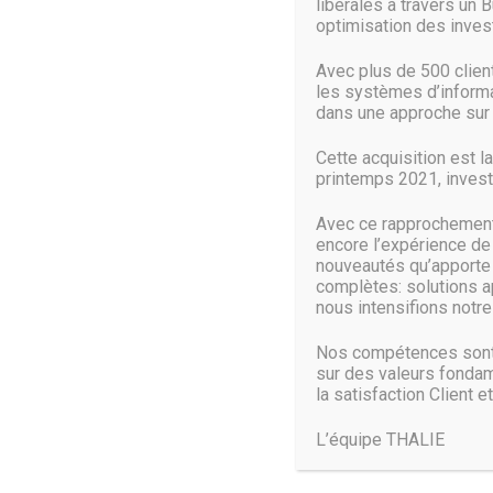
libérales à travers un 
optimisation des inve
Tester vos plan de sauvegarde grâce à SandBox Restore 
en cas de sinistre
Avec plus de 500 clie
les systèmes d’informat
Multi-Backup « primaire » et « hors site »
dans une approche sur 
Mise en file d’attente des jobs de backup, copie hors site
Cette acquisition est l
printemps 2021, investi
Backup, copie hors site, restauration possibles en simul
Avec ce rapprochement 
Pause/Reprise des opérations en cours – Meilleur flexibil
encore l’expérience de
nouveautés qu’apporte c
Un agent par host (standalone ou Cluster node)
complètes: solutions a
nous intensifions notre 
Support complet du failover dans des clusters Hyper-V: 
continueront à être sauvegardés automatiquement
Nos compétences sont 
sur des valeurs fondam
la satisfaction Client et
L’équipe THALIE
Vous pouvez également
:
Restaurer différentes versions