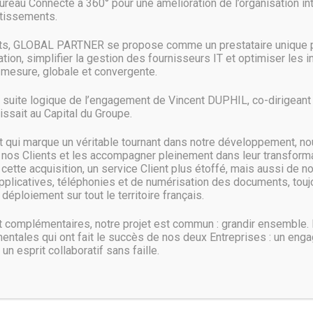
Bureau Connecté à 360° pour une amélioration de l’organisation in
stissements.
afin d’éviter toute catastrophe
nts, GLOBAL PARTNER se propose comme un prestataire unique p
ion, simplifier la gestion des fournisseurs IT et optimiser les 
mesure, globale et convergente.
, restauration
a suite logique de l’engagement de Vincent DUPHIL, co-dirigeant d
ssait au Capital du Groupe.
tané
qui marque un véritable tournant dans notre développement, no
ité
 nos Clients et les accompagner pleinement dans leur transformat
ette acquisition, un service Client plus étoffé, mais aussi de n
pplicatives, téléphonies et de numérisation des documents, toujo
déploiement sur tout le territoire français.
les VMs sur noeuds hors ligne
complémentaires, notre projet est commun : grandir ensemble.
entales qui ont fait le succès de nos deux Entreprises : un eng
 un esprit collaboratif sans faille.
OS supportés
:
Windows Server 2008 R2