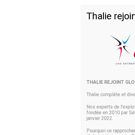
Facile & Rapide à utiliser
: Altaro VM Backup a été conçu po
procédures complexes. Mise en place et fonctionnement 
Thalie rej
Solution complète
: Inclut toutes les fonctionnalités de 
avez besoin. Restauration au niveau des items, sauvegarde
WAN, technologie ReverseDelta et plus encore !
Avantages clés
Altaro VM Backup vous permet de
:
THALIE REJOINT GL
Faire des sauvegardes en direct sans interruption de ser
Thalie complète et dive
Sauvegarder les CSV (Cluster Shared Volume) de vos cl
Nos experts de l’explo
Configurer, gérer, et procéder au backup des CSV depuis
fondée en 2010 par Séb
janvier 2022.
Démarrer une VM directement à partir d’une sauvegarde 
Pourquoi ce rapproche
quelques secondes