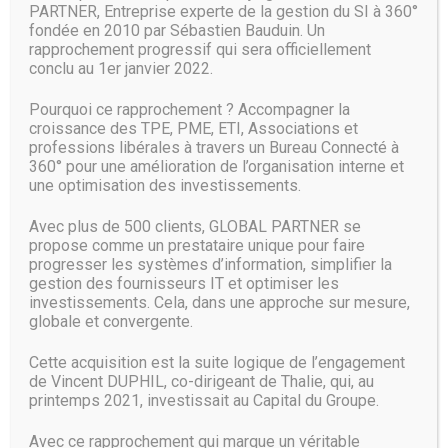
PARTNER, Entreprise experte de la gestion du SI à 360°
Enfin, il rend le débit plus fluide en améliorant la qualité de
fondée en 2010 par Sébastien Bauduin. Un
la connexion.
rapprochement progressif qui sera officiellement
conclu au 1er janvier 2022.
Les critères de choix d’un
amplificateur wifi
Pourquoi ce rapprochement ? Accompagner la
croissance des TPE, PME, ETI, Associations et
Si son utilisation semble simple, choisir un bon répétiteur
professions libérales à travers un Bureau Connecté à
wifi dans un magasin spécialisé n’est pas si évident. Voici
360° pour une amélioration de l’organisation interne et
quelques points essentiels à retenir pour choisir un
une optimisation des investissements.
amplificateur wifi.
Avec plus de 500 clients, GLOBAL PARTNER se
La portée de l’amplification
propose comme un prestataire unique pour faire
progresser les systèmes d’information, simplifier la
gestion des fournisseurs IT et optimiser les
La portée du signal représente l’essence même de
investissements. Cela, dans une approche sur mesure,
l’existence de l’amplificateur. Un bon matériel doit posséder
globale et convergente.
une portée d’amplification assez large, surtout pour une
surface vaste à couvrir.
Cette acquisition est la suite logique de l’engagement
de Vincent DUPHIL, co-dirigeant de Thalie, qui, au
Pour une habitation résidentielle, la bande de fréquence
printemps 2021, investissait au Capital du Groupe.
recommandée est d’environ 5 GHz, tandis qu’un
appartement ne nécessite qu’aux alentours de 2,4 GHz.
Avec ce rapprochement qui marque un véritable