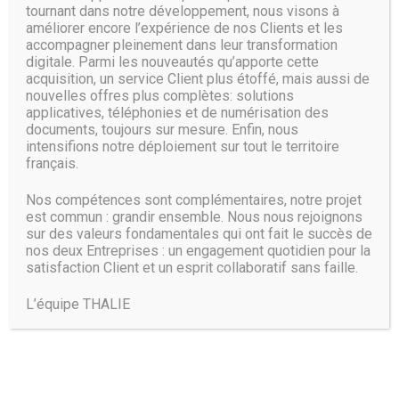
tournant dans notre développement, nous visons à
La qualité du rayonnement
améliorer encore l’expérience de nos Clients et les
accompagner pleinement dans leur transformation
digitale. Parmi les nouveautés qu’apporte cette
Le rayonnement évoque la direction vers laquelle la
acquisition, un service Client plus étoffé, mais aussi de
connexion est émise. Plus elle est de bonne qualité, plus il
nouvelles offres plus complètes: solutions
est facile pour les appareils connectés de percevoir le
applicatives, téléphonies et de numérisation des
signal. Dans la plupart des cas, il est conseillé de choisir un
documents, toujours sur mesure. Enfin, nous
rayonnement omnidirectionnel plutôt qu’unidirectionnel.
intensifions notre déploiement sur tout le territoire
français.
La sécurité du dispositif
Nos compétences sont complémentaires, notre projet
Il est important de vous protéger lorsque vous naviguez sur
est commun : grandir ensemble. Nous nous rejoignons
le web. Ainsi, un amplificateur wifi de bonne qualité doit
sur des valeurs fondamentales qui ont fait le succès de
être équipé d’un système de sécurité intégré pour résister
nos deux Entreprises : un engagement quotidien pour la
aux tentatives d’intrusion ou de piratage.
satisfaction Client et un esprit collaboratif sans faille.
Source :
www.mediacritik.com
L’équipe THALIE