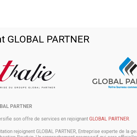
ctu
Android Q : Google travaillerait sur un détecteur d’accidents 
>
oint GLOBAL PARTNER
ncherait sur une fonctionnalité qu
sible que celle-ci soit réservée aux
OBAL PARTNER
Android Q, le site XDA semble y avoir découvert une nouvelle fonctionnalit
rsifie son offre de services en rejoignant
GLOBAL PARTNER
.
 évoquée par Google mais d’après XDA, des références à celle-ci seraien
itation rejoignent GLOBAL PARTNER, Entreprise experte de la ges