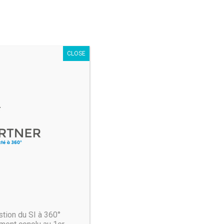
de la route
CLOSE
i reconnait les accidents
 smartphones Pixel.
é sur laquelle la firme de Mountain View travaillerait :
t présentes dans le code de l’application Safety Hub
tion du SI à 360°