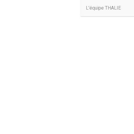
L’équipe THALIE
Trouvez-nous :
THALIE PARIS:
19, rue Leriche – 75015 Paris
+33 1 45 75 53 37
THALIE BORDEAUX:
48, rue de Marseille – 33000 Bordeaux
+33 5 56 81 12 06