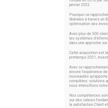
fondée en 2010 par Séb
janvier 2022.
Une fonctionnalité qui détecterait le
Pourquoi ce rapproche
Voici comment cette nouvelle fonctionnalité pourrait fon
libérales à travers un 
en détectant l’impact). Lorsque l’accident est détecté
optimisation des inve
Mais bien entendu, pour le moment, tout ceci est à prendr
Avec plus de 500 clie
moins dans un premier temps. En tout cas, c’est ce que s
les systèmes d’informat
dans une approche sur 
Pour le moment, la fonctionnalité n’est pas encore visi
prochaine beta ou sur la version stable d’Android Q.
Cette acquisition est l
printemps 2021, investi
D’autres nouveautés, en revanche, ont été officialisés 
toutes les notifications de messagerie.
Avec ce rapprochement 
encore l’expérience de
Et comme nous l’évoquions dans un précédent article, il
nouveautés qu’apporte c
complètes: solutions a
Xiaomi ou le OnePlus 6T ou le Huawei Mate 20 Pro.
nous intensifions notre 
Source :
www.presse-citron.net
Nos compétences sont 
sur des valeurs fondam
la satisfaction Client et