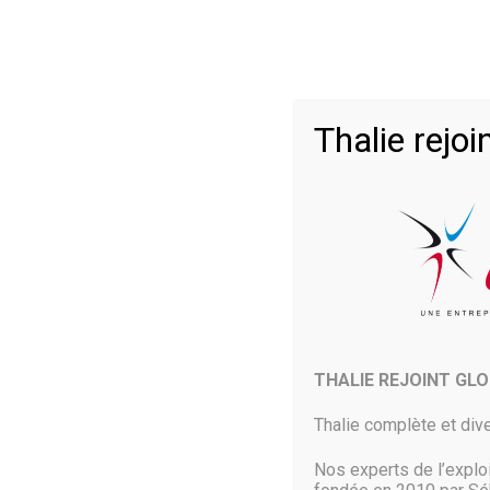
Accueil
a
>
Thalie rej
20 Mai 2019
Sur Android Q, Google se pe
de la route. Mais il est pos
THALIE REJOINT GL
Alors que Google vient d’officialiser la troisième beta d’
un détecteur d’accidents de voiture.
Thalie complète et dive
Pour le moment, cette fonctionnalité n’a pas encore été
Nos experts de l’explo
sur la beta d’Android Q.