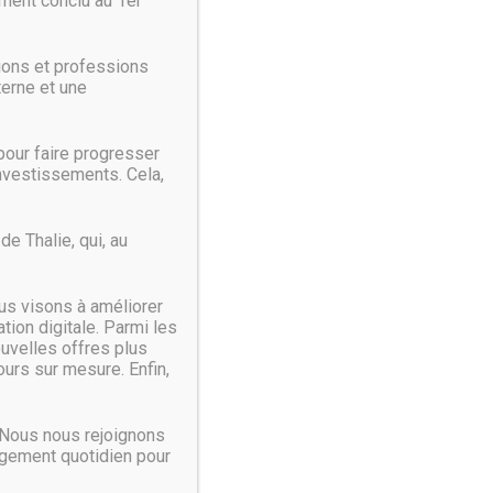
ment conclu au 1er
ions et professions
’utilisateur a eu un accident de voiture (par exemple,
terne et une
e.
 fonctionnalité soit réservée aux smartphones Pixel, du
our faire progresser
investissements. Cela,
nt présents en préparation d’un lancement sur une
e Thalie, qui, au
ans boutons ou encore l’arrivée des Smart Reply sur
us visons à améliorer
ion digitale. Parmi les
les autres que les Pixel de Google, comme le Mi 9 de
ouvelles offres plus
urs sur mesure. Enfin,
 Nous nous rejoignons
agement quotidien pour