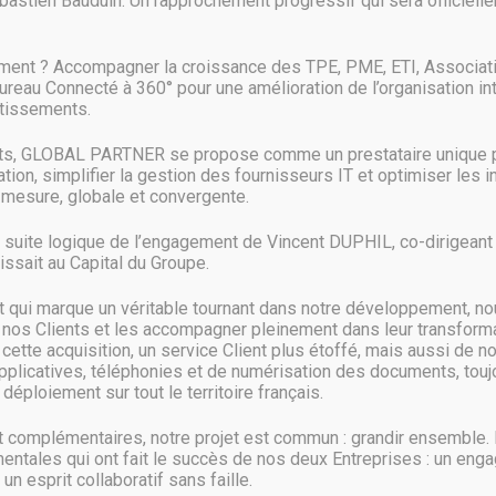
astien Bauduin. Un rapprochement progressif qui sera officielle
s accidents de la route
ment ? Accompagner la croissance des TPE, PME, ETI, Associat
ctionner : le smartphone, probablement grâce à ses capteurs, saurait si l
Bureau Connecté à 360° pour une amélioration de l’organisation in
, le smartphone pourrait par exemple envoyer automatiquement une alert
stissements.
e avec les pincettes d’usage. De plus, il serait très probable que cette
nts, GLOBAL PARTNER se propose comme un prestataire unique p
uggère une “déclaration” que l’on trouve aussi dans le code.
ion, simplifier la gestion des fournisseurs IT et optimiser les 
mesure, globale et convergente.
ble. Mais il est possible que les éléments de code évoqués par XDA soie
a suite logique de l’engagement de Vincent DUPHIL, co-dirigeant d
ssait au Capital du Groupe.
durant la conférence Google I/O, comme le mode sombre, la navigation s
qui marque un véritable tournant dans notre développement, no
 nos Clients et les accompagner pleinement dans leur transformat
 est désormais possible de tester la beta d’Android Q sur quelques modè
ette acquisition, un service Client plus étoffé, mais aussi de n
pplicatives, téléphonies et de numérisation des documents, toujo
déploiement sur tout le territoire français.
complémentaires, notre projet est commun : grandir ensemble.
entales qui ont fait le succès de nos deux Entreprises : un eng
 un esprit collaboratif sans faille.