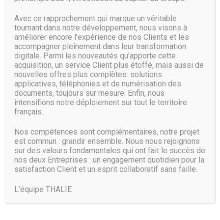
programme et doit être accessible dès le 1er septembre
2019. Un registre privé Docker est indiqué sur le site d’OVH
Avec ce rapprochement qui marque un véritable
tournant dans notre développement, nous visons à
comme étant « bientôt disponible ».
améliorer encore l’expérience de nos Clients et les
accompagner pleinement dans leur transformation
Cette offre est aujourd’hui disponible depuis le datacenter
digitale. Parmi les nouveautés qu’apporte cette
de Gravelines, mais OVH promet un déploiement dans les
acquisition, un service Client plus étoffé, mais aussi de
prochains mois au sein des autres régions OVH dans le
nouvelles offres plus complètes: solutions
monde.
applicatives, téléphonies et de numérisation des
documents, toujours sur mesure. Enfin, nous
Pour une clientèle en place
intensifions notre déploiement sur tout le territoire
français.
Pourtant, Eric K’Dual ne voit pas OVH élargir
considérablement sa base d’utilisateurs avec ce nouveau
Nos compétences sont complémentaires, notre projet
service. Pour lui, Kubernetes Managed Service cible plutôt
est commun : grandir ensemble. Nous nous rejoignons
les clients du groupe, « ceux qui se posent la question et qui
sur des valeurs fondamentales qui ont fait le succès de
préfèrent rester avec le même opérateur », pour mettre en
nos deux Entreprises : un engagement quotidien pour la
satisfaction Client et un esprit collaboratif sans faille.
place leur cluster. D’autant que selon lui, ce service ne
devrait pas attirer de « grosses infrastructures », mais
plutôt des « petits budgets ».
L’équipe THALIE
Source :
www.lemagit.fr