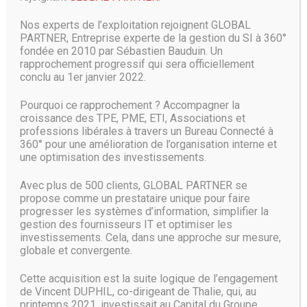
Une facturation « prédictible et
intéressante »
Nos experts de l’exploitation rejoignent GLOBAL
PARTNER, Entreprise experte de la gestion du SI à 360°
fondée en 2010 par Sébastien Bauduin. Un
Le groupe d’Octave Klaba avait déjà avancé ses pions dans
rapprochement progressif qui sera officiellement
Kubernetes en obtenant la précieuse certification remise
conclu au 1er janvier 2022.
par la fondation CNCF (Cloud Native Computing
Foundation) – qui encadre la communauté derrière
Pourquoi ce rapprochement ? Accompagner la
Kubernetes. D’ailleurs, le groupe mise également sur cette
croissance des TPE, PME, ETI, Associations et
proximité avec la communauté pour, dixit la société,
professions libérales à travers un Bureau Connecté à
proposer une version standard des API du socle, dans ses
360° pour une amélioration de l’organisation interne et
moutures 1.11 ou 1.12.
une optimisation des investissements.
OVH mise également sur une tarification qu’il qualifie de «
Avec plus de 500 clients, GLOBAL PARTNER se
prédictible et d’intéressante ». Les prix démarrent à 22
propose comme un prestataire unique pour faire
euros par mois (ou facturé à l’heure, 0,062 €) pour la mise
progresser les systèmes d’information, simplifier la
en place d’un cluster composé de 2 vCores et 7 Go de RAM.
gestion des fournisseurs IT et optimiser les
A cela s’ajoute du stockage persistant (0,04 €, par Go et par
investissements. Cela, dans une approche sur mesure,
mois). Selon la société, « une infrastructure composée de 5
globale et convergente.
nœuds de travail pour un total de 35 Go de RAM et 10
vCores reviendra à 110 € HT/mois ».
Cette acquisition est la suite logique de l’engagement
de Vincent DUPHIL, co-dirigeant de Thalie, qui, au
printemps 2021, investissait au Capital du Groupe.
Notons qu’un service de load balancing est également au