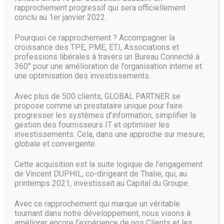
connaissance du ticket de caisse. « Google aura accès aux
rapprochement progressif qui sera officiellement
données, mais Carrefour en restera propriétaire, explique
conclu au 1er janvier 2022.
Mme Cheval. D’autant que nous n’allons pas sous-traiter le
processus. Nous nous appuierons sur Google pour
Pourquoi ce rapprochement ? Accompagner la
l’interface client, mais Carrefour réalisera tout le reste, de
croissance des TPE, PME, ETI, Associations et
la logistique à la livraison. »
professions libérales à travers un Bureau Connecté à
360° pour une amélioration de l’organisation interne et
une optimisation des investissements.
Dans la bataille des courses du futur, Google et Amazon
n’ont pas tout à fait la même image auprès des grandes
Avec plus de 500 clients, GLOBAL PARTNER se
enseignes traditionnelles : le second est souvent perçu
propose comme un prestataire unique pour faire
comme plus menaçant parce qu’il exerce lui-même
progresser les systèmes d’information, simplifier la
l’activité de distributeur, grâce à sa boutique en ligne, ce qui
gestion des fournisseurs IT et optimiser les
en fait un concurrent plus direct des supermarchés.
investissements. Cela, dans une approche sur mesure,
Amazon a de plus frappé les esprits en rachetant en juin
globale et convergente.
2017 Whole Foods Market, une chaîne américaine de
magasins à dominante bio. Le groupe de Jeff Bezos teste
Cette acquisition est la suite logique de l’engagement
aussi aux Etats-Unis un modèle de boutique physique très
de Vincent DUPHIL, co-dirigeant de Thalie, qui, au
automatisée, Amazon Go.
printemps 2021, investissait au Capital du Groupe.
En France, Amazon a lancé des discussions ces derniers
Avec ce rapprochement qui marque un véritable
mois avec tous les grands distributeurs, notamment pour
tournant dans notre développement, nous visons à
nouer une alliance afin de peser davantage dans les achats
améliorer encore l’expérience de nos Clients et les