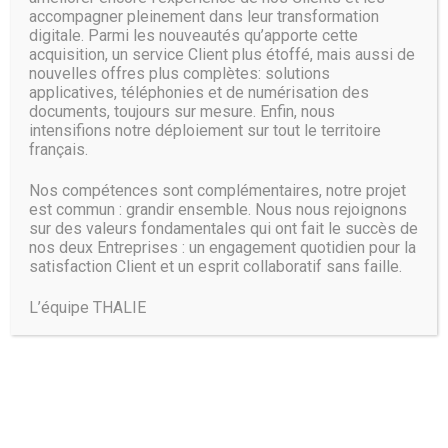
et de pouvoir proposer de meilleurs prix sur les produits
accompagner pleinement dans leur transformation
qu’il vend. La plupart ont jusqu’ici refusé de « faire entrer le
digitale. Parmi les nouveautés qu’apporte cette
loup dans la bergerie ».
acquisition, un service Client plus étoffé, mais aussi de
nouvelles offres plus complètes: solutions
D’autres enseignes de grande
applicatives, téléphonies et de numérisation des
distribution pourraient suivre
documents, toujours sur mesure. Enfin, nous
intensifions notre déploiement sur tout le territoire
français.
Google cherche à se démarquer d’Amazon tout en niant
rivaliser frontalement avec lui : « Le partenariat avec
Nos compétences sont complémentaires, notre projet
Carrefour est en discussion depuis un an, ce n’est donc pas
est commun : grandir ensemble. Nous nous rejoignons
une réaction à celui annoncé par Amazon et Monoprix en
sur des valeurs fondamentales qui ont fait le succès de
mars », souligne Sébastien Missoffe, directeur général de
nos deux Entreprises : un engagement quotidien pour la
Google France. L’alliance avec Carrefour serait aussi plus
satisfaction Client et un esprit collaboratif sans faille.
globale, Google se présentant en « enabler », un anglicisme
qui le pose en « partenaire » de la transformation
L’équipe THALIE
numérique des entreprises : l’accord prévoit ainsi
l’installation d’outils Google de bureautique chez les 160
000 employés de Carrefour, et l’ouverture à Paris d’un « lab
» où des ingénieurs des deux entreprises collaboreront.
« Google se distingue aussi en tant que plate-forme
ouverte, qui offre de la transparence », assure aussi M.