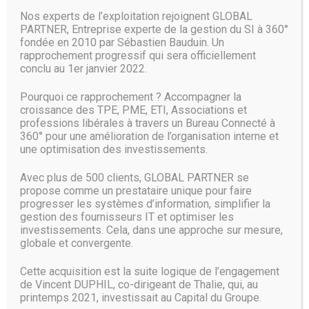
efforts commerciaux.
Nos experts de l’exploitation rejoignent GLOBAL
PARTNER, Entreprise experte de la gestion du SI à 360°
« En tant que commerciale, j’ai maintenant un outil qui
fondée en 2010 par Sébastien Bauduin. Un
m’aide à concentrer mes efforts, qui me guide vers le
rapprochement progressif qui sera officiellement
succès, et qui ne se contente pas de surveiller ce que je fais
conclu au 1er janvier 2022.
», se réjouit-elle.
Pourquoi ce rapprochement ? Accompagner la
Les mises à jour IA de Dynamics 365 comprennent entre
croissance des TPE, PME, ETI, Associations et
professions libérales à travers un Bureau Connecté à
autre un chatbot qui répond aux questions d’un client
360° pour une amélioration de l’organisation interne et
potentiel, et l’évaluation prédictive des prospects – qui
une optimisation des investissements.
recommande au personnel de vente de se concentrer sur
ce dossier particulier.
Avec plus de 500 clients, GLOBAL PARTNER se
propose comme un prestataire unique pour faire
« Nous sommes en mesure de suivre toutes ces
progresser les systèmes d’information, simplifier la
interactions et de calculer le score d’un prospect en
gestion des fournisseurs IT et optimiser les
particulier », se félicite Ryan Darby Martin, Senior Product
investissements. Cela, dans une approche sur mesure,
Manager chez Microsoft. « Par exemple, je peux voir s’ils
globale et convergente.
ont ouvert[un] mail, s’ils ont cliqué sur la pièce jointe, s’ils
ont vu le lien[et] combien de fois ils nous ont répondu ».
Cette acquisition est la suite logique de l’engagement
de Vincent DUPHIL, co-dirigeant de Thalie, qui, au
Pour Kate Leggett, de Forrester, Dynamics CRM joue
printemps 2021, investissait au Capital du Groupe.
également de plus en plus la carte de la simplicité. «