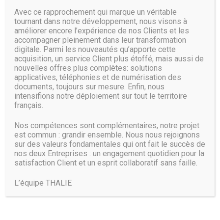
Microsoft essaie d’effacer la frontière artificielle entre le
Avec ce rapprochement qui marque un véritable
front-office et le back-office en rendant les ressources
tournant dans notre développement, nous visons à
CRM plus accessibles aux utilisateurs grâce à son
améliorer encore l’expérience de nos Clients et les
intégration avec Skype et à la suite Office », analyse-t-elle.
accompagner pleinement dans leur transformation
« Ils le rendent très facile à utiliser. C’est certainement
digitale. Parmi les nouveautés qu’apporte cette
devenu l’une des solutions les plus intuitives ».
acquisition, un service Client plus étoffé, mais aussi de
nouvelles offres plus complètes: solutions
Dans le domaine du CRM, le leader du marché Salesforce
applicatives, téléphonies et de numérisation des
documents, toujours sur mesure. Enfin, nous
joue également la carte de l’automatisation et de l’IA avec
intensifions notre déploiement sur tout le territoire
Einstein, tout comme des challengers tels que Pega ou
français.
HubSpot. Microsoft s’inscrit donc dans un mouvement
général avec ces annonces du jour.
Nos compétences sont complémentaires, notre projet
est commun : grandir ensemble. Nous nous rejoignons
Autre annonce faite lors du Microsoft Business
sur des valeurs fondamentales qui ont fait le succès de
Applications Summit 2018, Dynamics 365 sera désormais
nos deux Entreprises : un engagement quotidien pour la
mis à jour sur une base régulière (deux fois par an). Chaque
satisfaction Client et un esprit collaboratif sans faille.
sortie sera précédée de notes de version qui aideront l’IT à
se préparer « plusieurs mois à l’avance », promet l’éditeur.
L’équipe THALIE
Source :
www.lemagit.fr