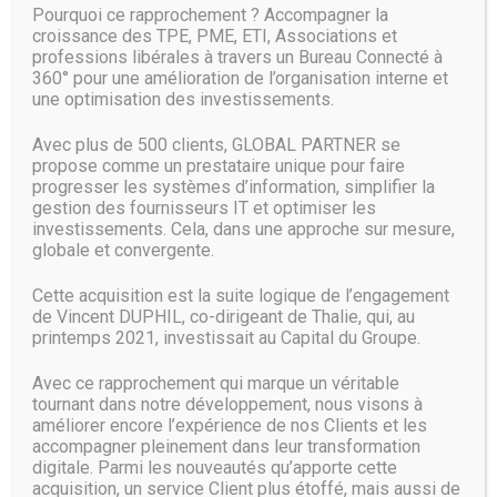
Pourquoi ce rapprochement ? Accompagner la
À défaut de pouvoir prédire précisément la forme que
croissance des TPE, PME, ETI, Associations et
prendront les menaces futures, on peut, assure Patricia
professions libérales à travers un Bureau Connecté à
Tabriz, collaborer autour de projets fondés sur des
360° pour une amélioration de l’organisation interne et
principes fondamentaux de sécurité. Et de donner
une optimisation des investissements.
l’exemple de l’initiative « Site Isolation » lancée en 2012.
Avec plus de 500 clients, GLOBAL PARTNER se
L’idée était de réviser l’architecture de Chrome afin de
propose comme un prestataire unique pour faire
minimiser les risques qu’un site compromis vole des
progresser les systèmes d’information, simplifier la
données sur un autre site ouvert dans un onglet du
gestion des fournisseurs IT et optimiser les
investissements. Cela, dans une approche sur mesure,
navigateur.
globale et convergente.
Au prix d’une plus grosse consommation de ressources,
Cette acquisition est la suite logique de l’engagement
chaque onglet est isolé dans un processus. La technologie
de Vincent DUPHIL, co-dirigeant de Thalie, qui, au
s’applique aussi aux éléments internes d’une page
printemps 2021, investissait au Capital du Groupe.
susceptibles d’appeler d’autres sites ; typiquement un
iframe.
Avec ce rapprochement qui marque un véritable
tournant dans notre développement, nous visons à
Les entreprises ont pu commencer à en bénéficier en
améliorer encore l’expérience de nos Clients et les
décembre dernier par le biais d’une politique de sécurité
accompagner pleinement dans leur transformation
expérimentale introduite dans Chrome 63. La disponibilité
digitale. Parmi les nouveautés qu’apporte cette
générale est intervenue en mai avec Chrome 67… sauf sur
acquisition, un service Client plus étoffé, mais aussi de