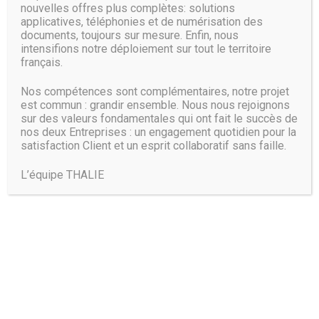
Android.
nouvelles offres plus complètes: solutions
applicatives, téléphonies et de numérisation des
Le projet a trouvé une première application concrète avec
documents, toujours sur mesure. Enfin, nous
les failles Spectre et Meltdown, révélées en janvier par
intensifions notre déploiement sur tout le territoire
Project Zero. Il a été, d’après Patricia Tabriz, adopté « à
français.
divers degrés » par les principaux navigateurs concurrents.
Nos compétences sont complémentaires, notre projet
Source :
www.itespresso.fr
est commun : grandir ensemble. Nous nous rejoignons
sur des valeurs fondamentales qui ont fait le succès de
nos deux Entreprises : un engagement quotidien pour la
satisfaction Client et un esprit collaboratif sans faille.
L’équipe THALIE