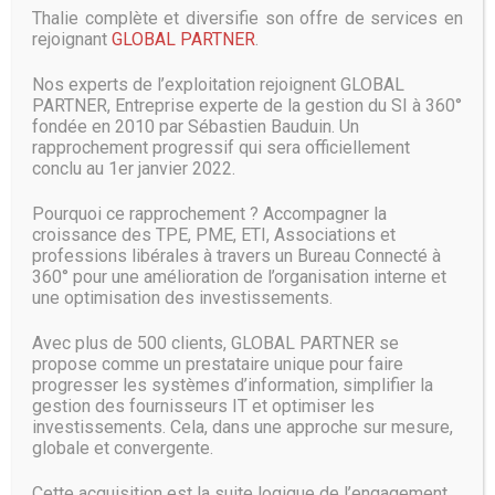
Un système qui pourrait à terme
Thalie complète et diversifie son offre de services en
rejoignant
GLOBAL PARTNER
.
développer les usages des objets
connectés
Nos experts de l’exploitation rejoignent GLOBAL
PARTNER, Entreprise experte de la gestion du SI à 360°
Cette découverte est un bouleversement pour l’industrie.
fondée en 2010 par Sébastien Bauduin. Un
Comme l’expliquent les chercheurs, les circuits actuels
rapprochement progressif qui sera officiellement
capables de traiter ces ondes sont rigides et difficiles à
conclu au 1er janvier 2022.
mettre en place. Cette flexibilité permet d’imaginer de
nombreux cas d’usage. « Et si on pouvait développer des
Pourquoi ce rapprochement ? Accompagner la
systèmes électroniques qui entourent un pont ou couvrent
croissance des TPE, PME, ETI, Associations et
une autoroute entière, ou encore les murs de notre bureau
professions libérales à travers un Bureau Connecté à
? », explique Tomas Palacios, professeur au MIT en charge
360° pour une amélioration de l’organisation interne et
du projet. Cette énergie pourrait très bien alimenter une
une optimisation des investissements.
multitude d’objets connectés installés dans la pièce d’une
maison sans que chacun d’entre eux n’ait besoin d’une
Avec plus de 500 clients, GLOBAL PARTNER se
batterie pour fonctionner.
propose comme un prestataire unique pour faire
progresser les systèmes d’information, simplifier la
Pour l’heure, l’efficacité du dispositif est de 40 %, moindre
gestion des fournisseurs IT et optimiser les
que celle produite par des circuits rigides, mais suffisante
investissements. Cela, dans une approche sur mesure,
pour alimenter des objets du quotidien comme une
globale et convergente.
ampoule connectée ou un petit processeur. Il pourrait, en
raison de sa flexibilité, être également installé sur des
Cette acquisition est la suite logique de l’engagement