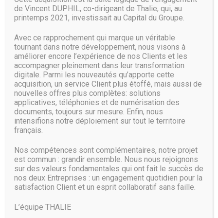
vêtements ou des objets à porter sur soi.
de Vincent DUPHIL, co-dirigeant de Thalie, qui, au
printemps 2021, investissait au Capital du Groupe.
Source :
www.clubic.com
Avec ce rapprochement qui marque un véritable
tournant dans notre développement, nous visons à
améliorer encore l’expérience de nos Clients et les
accompagner pleinement dans leur transformation
digitale. Parmi les nouveautés qu’apporte cette
acquisition, un service Client plus étoffé, mais aussi de
nouvelles offres plus complètes: solutions
applicatives, téléphonies et de numérisation des
documents, toujours sur mesure. Enfin, nous
intensifions notre déploiement sur tout le territoire
français.
Nos compétences sont complémentaires, notre projet
est commun : grandir ensemble. Nous nous rejoignons
sur des valeurs fondamentales qui ont fait le succès de
nos deux Entreprises : un engagement quotidien pour la
satisfaction Client et un esprit collaboratif sans faille.
L’équipe THALIE