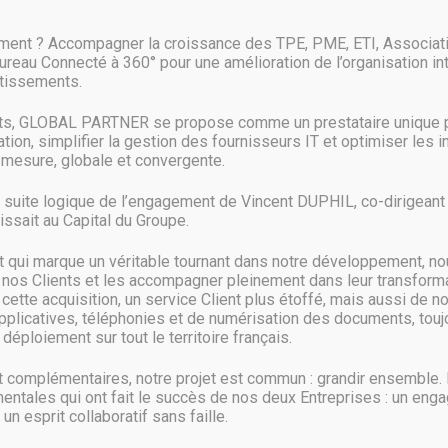
n un seul format standard des données issues de nombreux systèmes « vi
ment ? Accompagner la croissance des TPE, PME, ETI, Associat
ions d’enseignants utilisateurs. En s’emparant de la plateforme, Microso
Bureau Connecté à 360° pour une amélioration de l’organisation in
stissements.
nts, GLOBAL PARTNER se propose comme un prestataire unique p
ion, simplifier la gestion des fournisseurs IT et optimiser les 
oduits Microsoft, nous aiderons les établissements d’enseignement, et e
mesure, globale et convergente.
rôler explicitement l’accès à leurs données dans Azure afin de générer le
e de l’équipe en charge de la gestion de données de BrightBytes.
a suite logique de l’engagement de Vincent DUPHIL, co-dirigeant d
ssait au Capital du Groupe.
r » les écoles à migrer vers le cloud, évidemment Azure, « simplifiant la 
qui marque un véritable tournant dans notre développement, no
urs actuels ne rencontreront pas d’interruption du service au cours de s
 nos Clients et les accompagner pleinement dans leur transformat
zure facilitera l’utilisation de l’analyse pour améliorer les résultats de
ette acquisition, un service Client plus étoffé, mais aussi de n
 d’une école ou d’un district ».
pplicatives, téléphonies et de numérisation des documents, toujo
déploiement sur tout le territoire français.
complémentaires, notre projet est commun : grandir ensemble.
entales qui ont fait le succès de nos deux Entreprises : un eng
 un esprit collaboratif sans faille.