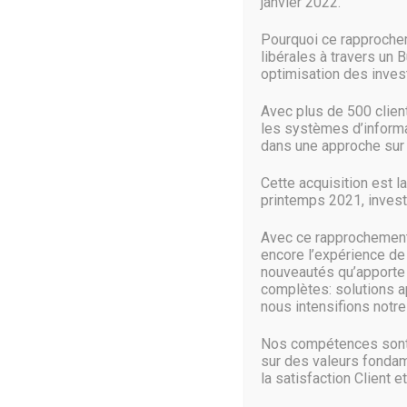
janvier 2022.
Ainsi, DataSense va permettre de collecter et unifier e
Pourquoi ce rapproche
de données centralisé ». BrightBytes revendique des mill
libérales à travers un 
Education.
optimisation des inve
Vos écoles, mon cloud
Avec plus de 500 clie
les systèmes d’informat
« Grâce à l’intégration de DataSense dans la suite de pr
dans une approche sur 
écoles et des districts, à mieux collecter, gérer et cont
leurs étudiants » écrit le géant, qui s’empare au passag
Cette acquisition est l
printemps 2021, investi
De l’aveu de l’éditeur, ce rachat a pour objectif « d’aide
Avec ce rapprochement 
contrôle de leurs données ». Il précise que les utilisate
encore l’expérience de
point de départ sécurisé et contrôlé par les écoles dans A
nouveautés qu’apporte c
de gestion de données typiques d’une équipe informatique
complètes: solutions a
nous intensifions notre 
Source :
www.linformaticien.com
Nos compétences sont 
sur des valeurs fondam
la satisfaction Client et