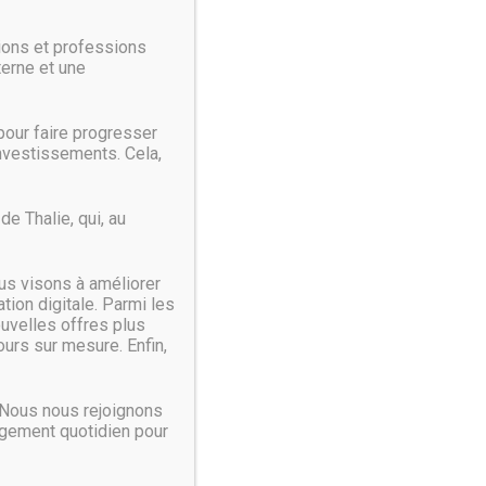
a des intégrations point à point ou dans un stockage
ions et professions
ft entend enrichir son portefeuille de produits
terne et une
our faire progresser
investissements. Cela,
n particulier les responsables informatiques des
s meilleurs résultats d’apprentissage possibles pour
e Thalie, qui, au
gestion des données et fournissant une sécurité et un
us visons à améliorer
on absorption par Microsoft. « Nous pensons que ce
ion digitale. Parmi les
s élèves, tout en répondant aux besoins de transfert et
ouvelles offres plus
urs sur mesure. Enfin,
 Nous nous rejoignons
agement quotidien pour