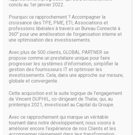
conclu au 1er janvier 2022.
Parmi les autres bénéfices, la municipalité constate un gain
de performance et une rapidité de restauration
Pourquoi ce rapprochement ? Accompagner la
garantissant une haute intégrité et disponibilité des
croissance des TPE, PME, ETI, Associations et
données. Ces dernières sont indexées en temps réel.
professions libérales à travers un Bureau Connecté à
360° pour une amélioration de l’organisation interne et
Pour la sauvegarde de VM sur les serveurs physique Thalie
une optimisation des investissements.
est en partenariat avec Altaro.
Avec plus de 500 clients, GLOBAL PARTNER se
Altaro VM Backup
propose comme un prestataire unique pour faire
progresser les systèmes d’information, simplifier la
gestion des fournisseurs IT et optimiser les
Source :
www.cio-online.com
investissements. Cela, dans une approche sur mesure,
globale et convergente.
Cette acquisition est la suite logique de l’engagement
de Vincent DUPHIL, co-dirigeant de Thalie, qui, au
printemps 2021, investissait au Capital du Groupe.
Avec ce rapprochement qui marque un véritable
tournant dans notre développement, nous visons à
améliorer encore l’expérience de nos Clients et les
accompagner pleinement dans leur transformation