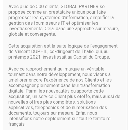
Avec cette technologie, YMTC s’offre un bouclier de
Avec plus de 500 clients, GLOBAL PARTNER se
propriété intellectuelle face aux six fabricants qui se
propose comme un prestataire unique pour faire
partagent aujourd’hui le marché : les coréens Samsung
progresser les systèmes d’information, simplifier la
Electronics et SK Hynix, les américains Micron Technology,
gestion des fournisseurs IT et optimiser les
Intel et Western Digital, et le japonais Toshiba Memory
investissements. Cela, dans une approche sur mesure,
Corp. Tous misaient sur leurs portefeuilles de brevets bien
globale et convergente.
garnis pour contrecarrer les projets du nouvel entrant
chinois. Ils risquent d’en avoir pour leurs frais.
Cette acquisition est la suite logique de l’engagement
de Vincent DUPHIL, co-dirigeant de Thalie, qui, au
printemps 2021, investissait au Capital du Groupe.
Selon le cabinet IC Insights, les mémoires flash NAND
devraient représenter un pactole de 62,6 milliards de
dollars en 2018. Elles formeraient le deuxième segment de
Avec ce rapprochement qui marque un véritable
tournant dans notre développement, nous visons à
marché des semi-conducteurs après celui des mémoires
améliorer encore l’expérience de nos Clients et les
Dram (101,6 milliards de dollars). Avec sa méga usine à
accompagner pleinement dans leur transformation
Wuhan, YMTC vise un chiffre d’affaires annuel de 10
digitale. Parmi les nouveautés qu’apporte cette
milliards de dollars et à capter ainsi environ 15% du
acquisition, un service Client plus étoffé, mais aussi de
marché.
nouvelles offres plus complètes: solutions
applicatives, téléphonies et de numérisation des
Source :
www.usinenouvelle.com
documents, toujours sur mesure. Enfin, nous
intensifions notre déploiement sur tout le territoire
français.