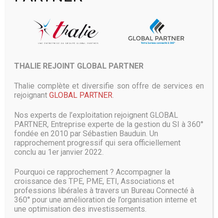
La technologie Xtacking consiste à séparer les cellules
mémoires et les éléments d’entrée-sortie, et de les réaliser
sur des plaquettes différentes. Une fois les deux parties
fabriquées, celle des entrées-sorties est posée sur celle
des cellules mémoires. Ainsi, les éléments d’entrée-sortie
ne prennent aucune place dans la puce. Selon YMTC, cette
THALIE REJOINT GLOBAL PARTNER
construction modulaire offre l’avantage de réduire de 20%
le temps de cycle de production, ouvrant la voie à des
Thalie complète et diversifie son offre de services en
solutions personnalisées.
rejoignant
GLOBAL PARTNER
.
Amélioration de la vitesse d’entrée-
Nos experts de l’exploitation rejoignent GLOBAL
sortie
PARTNER, Entreprise experte de la gestion du SI à 360°
fondée en 2010 par Sébastien Bauduin. Un
rapprochement progressif qui sera officiellement
« À l’heure actuelle, la vitesse d’entrée-sortie des
conclu au 1er janvier 2022.
mémoires flash 3D cible un maximum de 1,4 Gbit/s par
seconde alors que la majorité des produits se limitent à 1
Pourquoi ce rapprochement ? Accompagner la
Gbit/s, commente Simon Yang, PDG de YMTC. Avec notre
croissance des TPE, PME, ETI, Associations et
technologie Xtacking, il est possible d’atteindre 3 Gbits/s,
professions libérales à travers un Bureau Connecté à
similaire à celle de la mémoire Dram de génération DDR4.
360° pour une amélioration de l’organisation interne et
Cela va changer la donne dans les mémoires flash NAND. »
une optimisation des investissements.