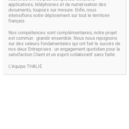
Dinsdale. « Nous ne voyons pas beaucoup de croissance du
applicatives, téléphonies et de numérisation des
documents, toujours sur mesure. Enfin, nous
volume d’unités vendues, mais les marges des
intensifions notre déploiement sur tout le territoire
fournisseurs bénéficient d’un prix de vente moyen
français.
beaucoup plus élevé. »
Nos compétences sont complémentaires, notre projet
Source :
www.distributique.com
est commun : grandir ensemble. Nous nous rejoignons
sur des valeurs fondamentales qui ont fait le succès de
nos deux Entreprises : un engagement quotidien pour la
satisfaction Client et un esprit collaboratif sans faille.
L’équipe THALIE