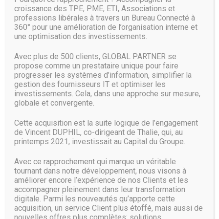
et les logiciels de gestion.
croissance des TPE, PME, ETI, Associations et
professions libérales à travers un Bureau Connecté à
Les datacenters d’entreprise
360° pour une amélioration de l’organisation interne et
également dans la tendance
une optimisation des investissements.
Avec plus de 500 clients, GLOBAL PARTNER se
Par segment, c’est Dell EMC qui se place en première
propose comme un prestataire unique pour faire
position en termes de revenus dans les domaines des
progresser les systèmes d’information, simplifier la
serveurs et du stockage. Cisco, de son côté, domine sur le
gestion des fournisseurs IT et optimiser les
segment des réseaux. « Microsoft figure en bonne place
investissements. Cela, dans une approche sur mesure,
dans le classement en raison de sa position dans les
globale et convergente.
systèmes d’exploitation serveur et les applications de
virtualisation », ajoute John Dinsdale. En dehors de ce
Cette acquisition est la suite logique de l’engagement
peloton de tête, on retrouve HPE, VMware, IBM, Huawei,
de Vincent DUPHIL, co-dirigeant de Thalie, qui, au
Lenovo, Inspur, NetApp, et Huawei qui a enregistré la plus
printemps 2021, investissait au Capital du Groupe.
forte croissance au cours des 12 derniers mois.
Avec ce rapprochement qui marque un véritable
« Nous constatons également une croissance relativement
tournant dans notre développement, nous visons à
forte des dépenses en infrastructures des datacenters
améliorer encore l’expérience de nos Clients et les
d’entreprises, les principaux catalyseurs étant des charges
accompagner pleinement dans leur transformation
de travail plus complexes, des exigences hybrides en
digitale. Parmi les nouveautés qu’apporte cette
matière de cloud, des fonctionnalités de serveur accrues et
acquisition, un service Client plus étoffé, mais aussi de
des coûts de composants plus élevés », conclut M.
nouvelles offres plus complètes: solutions