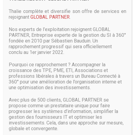
Qu’il s’agisse d’un outil de partage de documents, d’un
Thalie complète et diversifie son offre de services en
solution de travail collaboratif, d’un CRM ou d’une solution
rejoignant
GLOBAL PARTNER
.
de comptabilité, les entreprises basculent vers des outils
comme Office365, Salesforce ou les solutions IaaS
Nos experts de l’exploitation rejoignent GLOBAL
proposées par Amazon Web Services, filiale du géant de
PARTNER, Entreprise experte de la gestion du SI à 360°
l’e-commerce Amazon. La très faible latence du très haut
fondée en 2010 par Sébastien Bauduin. Un
débit et sa robustesse rassurent des entreprises prêtes à
rapprochement progressif qui sera officiellement
faire le grand saut sans rogner pour autant sur la qualité de
conclu au 1er janvier 2022.
services qu’elles utilisent depuis des années. L’opérateur
ou l’intégrateur sélectionné par l’entreprise joue, en ce
Pourquoi ce rapprochement ? Accompagner la
sens, un rôle essentiel : il rappelle à son client à quel point le
croissance des TPE, PME, ETI, Associations et
choix d’une connectivité robuste et rapide garantit un
professions libérales à travers un Bureau Connecté à
usage fluide de la solution choisie.
360° pour une amélioration de l’organisation interne et
une optimisation des investissements.
« La fibre optique présente d’indéniable gains en terme de
rapidité et de qualité de service », assure Damien Wattine. «
Avec plus de 500 clients, GLOBAL PARTNER se
Auparavant, l’envoi d’un dossier volumineux par un
propose comme un prestataire unique pour faire
architecte pouvait prendre jusqu’à une heure. Avec la fibre,
progresser les systèmes d’information, simplifier la
gestion des fournisseurs IT et optimiser les
il ne faut que quelques minutes. La vidéo souffrait elle
investissements. Cela, dans une approche sur mesure,
aussi d’une perte sévère de qualité. Le très haut débit a
globale et convergente.
aussi réglé ce problème. Désormais, tout va plus vite, tout
est plus qualitatif ».