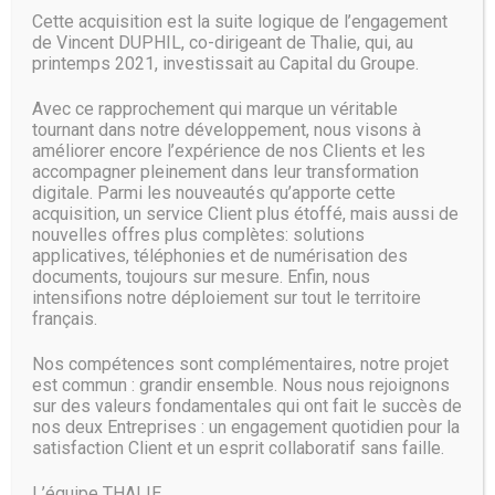
Cette acquisition est la suite logique de l’engagement
de Vincent DUPHIL, co-dirigeant de Thalie, qui, au
La fibre assure également la continuité du service. « Avoir
printemps 2021, investissait au Capital du Groupe.
une connectivité capable de garantir une bonne continuité
de service, une disponibilité très forte et une absence de
Avec ce rapprochement qui marque un véritable
coupures, constitue l’un des points forts du très haut débit
tournant dans notre développement, nous visons à
», estime quant à lui Frank Morales. Le très haut débit
améliorer encore l’expérience de nos Clients et les
contribue également à l’optimisation des relations entre les
accompagner pleinement dans leur transformation
clients et les fournisseurs.
digitale. Parmi les nouveautés qu’apporte cette
acquisition, un service Client plus étoffé, mais aussi de
« Qu’il s’agisse de dématérialisation des appels d’offres ou
nouvelles offres plus complètes: solutions
de consultation des stocks, la fibre fournit un supplément
applicatives, téléphonies et de numérisation des
de fiabilité », précise de son côté Nicolas Aubé. La relation
documents, toujours sur mesure. Enfin, nous
entre les salariés de l’entreprise gagne, elle aussi, en
intensifions notre déploiement sur tout le territoire
flexibilité. « [Grâce au très haut débit] et aux solutions de
français.
travail collaboratif, les entreprises travaillent plus
rapidement et plus efficacement », souligne Alexandre
Nos compétences sont complémentaires, notre projet
Nicaise, président d’Alphalink.
est commun : grandir ensemble. Nous nous rejoignons
sur des valeurs fondamentales qui ont fait le succès de
nos deux Entreprises : un engagement quotidien pour la
Le très haut débit permet également de renforcer la
satisfaction Client et un esprit collaboratif sans faille.
connectivité entre les différents sites d’une entreprise. «
Pour ce type d’entreprises à la recherche d’un temps de
L’équipe THALIE
réponse réduit et d’un gros débit, la fibre est une évidence