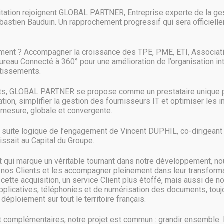
itation rejoignent GLOBAL PARTNER, Entreprise experte de la ges
e aller plus loin dans son offre d’abonnement, cette fois-ci à destinatio
astien Bauduin. Un rapprochement progressif qui sera officielle
 qui parlent d’une version américaine dénommée Microsoft 365 Consume
produits d’abonnement est une nouvelle équipe en cours de création pour
ire, positionner et commercialiser un nouvel abonnement grand public Mic
ment ? Accompagner la croissance des TPE, PME, ETI, Associat
Bureau Connecté à 360° pour une amélioration de l’organisation in
nformation concernant Microsoft, croit savoir que l’on retrouverait dans 
stissements.
d (Skype, Cortana, Outlook Mobile, etc.), mais ce n’est pas tout…
nts, GLOBAL PARTNER se propose comme un prestataire unique p
pour le grand public
ion, simplifier la gestion des fournisseurs IT et optimiser les 
mesure, globale et convergente.
ons de Windows 10. Cela peut surprendre, car l’OS est aujourd’hui gratuit. 
férents services se confirmeraient. Cependant à l’heure actuelle, rien n
a suite logique de l’engagement de Vincent DUPHIL, co-dirigeant d
articuliers, afin de ne céder aucune part de marché à la concurrence et
ssait au Capital du Groupe.
qui marque un véritable tournant dans notre développement, no
 nos Clients et les accompagner pleinement dans leur transformat
eable : celle que cet abonnement grand public se double de la location 
ette acquisition, un service Client plus étoffé, mais aussi de n
’inciter vers l’achat de son matériel. Toutefois, cette information est à
pplicatives, téléphonies et de numérisation des documents, toujo
déploiement sur tout le territoire français.
 assez proche de celle proposée par le Xbox All Access. Et cela pourrait co
r par exemple au Xbox Live Gold ou au Xbox Game Pass.
complémentaires, notre projet est commun : grandir ensemble.