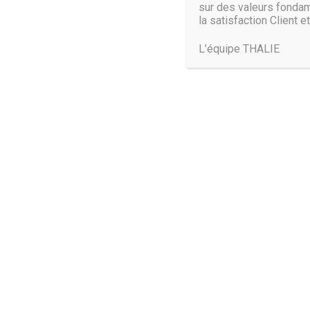
sur des valeurs fondam
Source :
www.begeek.fr
la satisfaction Client et
L’équipe THALIE
Trouvez-nous :
THALIE PARIS:
19, rue Leriche – 75015 Paris
+33 1 45 75 53 37
THALIE BORDEAUX: