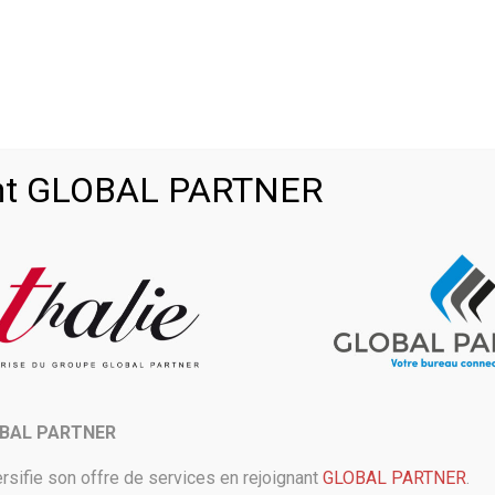
actu
Les particuliers pourraient avoir le droit à une version Micr
>
oint GLOBAL PARTNER
e renouveler son offre d’abonnemen
ublic Microsoft 365, qui donnerait
ue, permettant de bénéficier d’un ensemble d’outils particulièrement u
OBAL PARTNER
ir un service se renouvelant, avec des mises à jour régulières.
rsifie son offre de services en rejoignant
GLOBAL PARTNER
.
ublic en préparation pour Microsoft ?