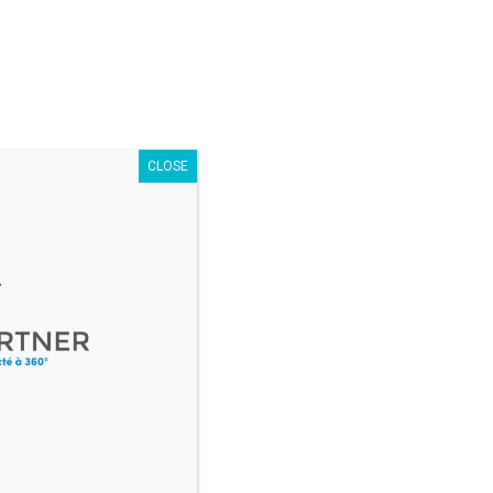
osoft 365
CLOSE
t. La firme proposerait
 accès à tous ses services
tiles dans le monde professionnel, ainsi que d’espace