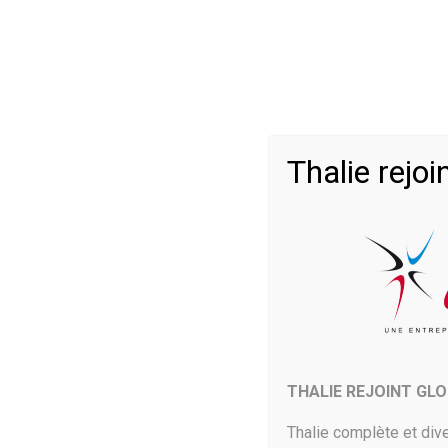
Accueil
>
Thalie rej
25 Décembre 2018
Microsoft serait en train d
ainsi un abonnement grand p
y compris Windows 10.
Microsoft 365 est une référence en matière de bureautiq
THALIE REJOINT GL
de stockage dans le cloud. Microsoft a pris le soin d’offr
Thalie complète et dive
Un abonnement Microsoft 365 grand p