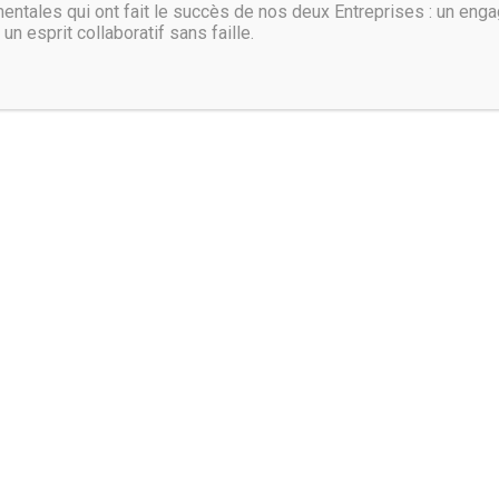
entales qui ont fait le succès de nos deux Entreprises : un eng
 un esprit collaboratif sans faille.
Contactez-nous :
via notre adresse électronique de contact:
contact@thalie.fr
Suivez-nous :