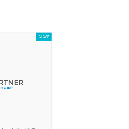
pture vidéo
CLOSE
e créer du contenu vidéo
pplication à la fois puissante, et très simple