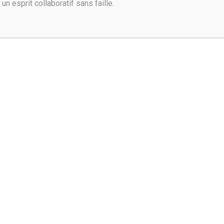
 un esprit collaboratif sans faille.
Contactez-nous :
via notre adresse électronique de contact:
contact@thalie.fr
Suivez-nous :