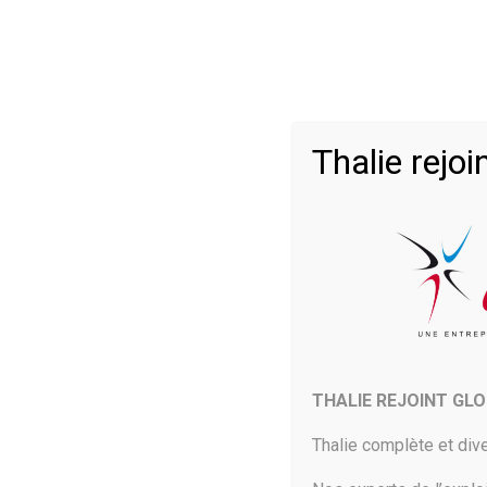
Accueil
a
>
Thalie rej
28 Décembre 2018
Le groupe Logitech dévoile
de qualité professionnelle,
Avec Capture, son nouveau logiciel de création de contenu
THALIE REJOINT GL
d’utilisation.
Un logiciel de Capture, chez Logitec
Thalie complète et dive