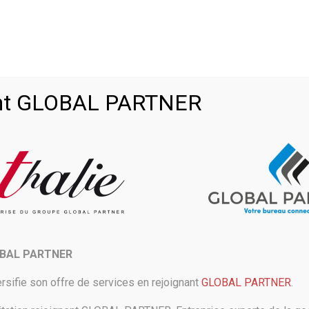
ctu
Logitech lance Capture, son application (bien nommée) de ca
>
oint GLOBAL PARTNER
 Capture, un logiciel qui promet d
 avec une facilité déconcertante.
 vidéo, Logitech promet de simplifier la vie des créateurs, grâce à une a
OBAL PARTNER
h
rsifie son offre de services en rejoignant
GLOBAL PARTNER
.