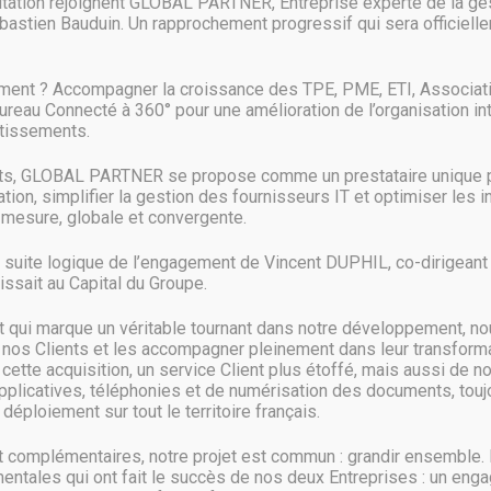
itation rejoignent GLOBAL PARTNER, Entreprise experte de la ges
 les webcams Logitech C920, C922 et BRIO 4K Pro. Capture permet notam
astien Bauduin. Un rapprochement progressif qui sera officielle
 depuis deux webcams ou simplement combiner la capture vidéo de l’écr
également disponible. Logitech Capture permet ainsi d’enregistrer au for
ment ? Accompagner la croissance des TPE, PME, ETI, Associat
s et les publications sur les réseaux sociaux. Via ChromaKey, il est ég
Bureau Connecté à 360° pour une amélioration de l’organisation in
 couleur des bordures.
stissements.
rvice des créateurs
nts, GLOBAL PARTNER se propose comme un prestataire unique p
ion, simplifier la gestion des fournisseurs IT et optimiser les 
sonnaliser la caméra afin de sélectionner le champ de vision, le format 
mesure, globale et convergente.
r d’un mode de personnalisation plus complexe (balance des blancs, mis
a suite logique de l’engagement de Vincent DUPHIL, co-dirigeant d
ssait au Capital du Groupe.
lifier l’enregistrement vidéo afin que tout le monde puisse créer facilem
ions, filtres et autres effets et partager leurs vidéos sur les réseaux s
qui marque un véritable tournant dans notre développement, no
 nos Clients et les accompagner pleinement dans leur transformat
ette acquisition, un service Client plus étoffé, mais aussi de n
pplicatives, téléphonies et de numérisation des documents, toujo
Windows 7 (et les versions supérieures), et il est disponible gratuitemen
déploiement sur tout le territoire français.
ec Logitech Webcam Software (LWS).
complémentaires, notre projet est commun : grandir ensemble.
entales qui ont fait le succès de nos deux Entreprises : un eng