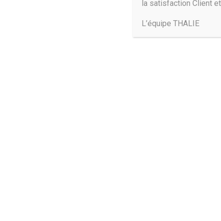
la satisfaction Client et
L’équipe THALIE
Trouvez-nous :
THALIE PARIS:
19, rue Leriche – 75015 Paris
+33 1 45 75 53 37
THALIE BORDEAUX:
48, rue de Marseille – 33000 Bordeaux
+33 5 56 81 12 06