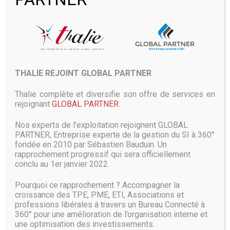
doté de bordures permettant de sécuriser le mobile afin
qu’il soit bien maintenu, mais aussi afin d’aligner
soigneusement le smartphone avec les bobines de charge
à induction.
Le dock de Logitech favorise le déverrouillage des appareils
de la Pomme dotés de Face ID, sachant que plus
THALIE REJOINT GLOBAL PARTNER
d’appareils en seront équipés d’ici la fin de l’année. Ainsi,
l’utilisateur peut accéder aux notifications de son
Thalie complète et diversifie son offre de services en
smartphone en un coup d’œil, même les mains prises.
rejoignant
GLOBAL PARTNER
.
Le chargeur peut recharger les mobiles de la firme de
Nos experts de l’exploitation rejoignent GLOBAL
Cupertino à vitesse maximale puisqu’il est compatible avec
PARTNER, Entreprise experte de la gestion du SI à 360°
la charge rapide à 7,5 W. Cependant, il est aussi compatible
fondée en 2010 par Sébastien Bauduin. Un
avec les terminaux Android certifiés Qi. L’appareil est
rapprochement progressif qui sera officiellement
également capable de recharger un mobile habillé d’une
conclu au 1er janvier 2022.
housse de protection à condition qu’elle ne dépasse pas les
3mm d’épaisseur.
Pourquoi ce rapprochement ? Accompagner la
croissance des TPE, PME, ETI, Associations et
Source :
www.universfreebox.com
professions libérales à travers un Bureau Connecté à
360° pour une amélioration de l’organisation interne et
une optimisation des investissements.