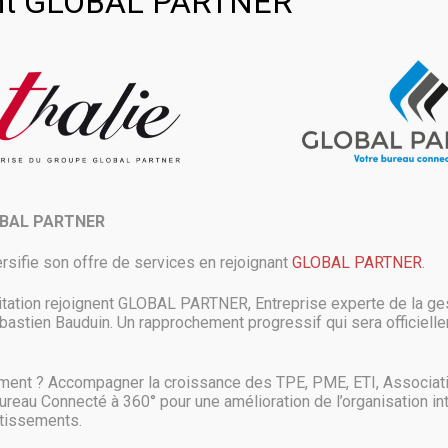
oint GLOBAL PARTNER
Accueil
actu
Malwarebytes s’offre Binisoft
>
>
OBAL PARTNER
rsifie son offre de services en rejoignant
GLOBAL PARTNER
.
sécurité met la main pour un prix n
oft.
itation rejoignent GLOBAL PARTNER, Entreprise experte de la ges
astien Bauduin. Un rapprochement progressif qui sera officielle
 une console d’administration de Windows Firewall et un logiciel de cont
Malwarebytes.
ment ? Accompagner la croissance des TPE, PME, ETI, Associat
Bureau Connecté à 360° pour une amélioration de l’organisation in
warebytes et Binisoft. Le CEO de Malwarebytes explique ce rachat par l
stissements.
ue de gestion des politiques de sécurité autour des environnements Micr