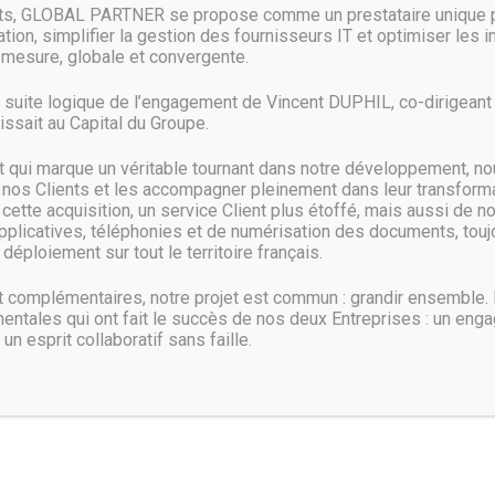
nts, GLOBAL PARTNER se propose comme un prestataire unique p
ans ses possibilités de gérer les politiques de sécurité autour du firew
ion, simplifier la gestion des fournisseurs IT et optimiser les 
es versions 7, 8, 8.1, 10 et Server 2012/2016. L’éditeur roumain va fourn
mesure, globale et convergente.
intégrer dans la plate-forme de Malwarebytes. Le nom Binisoft sera con
ion complète deux autres rachats récents : Saferbytes et ADwCleaner.
a suite logique de l’engagement de Vincent DUPHIL, co-dirigeant d
ssait au Capital du Groupe.
qui marque un véritable tournant dans notre développement, no
 nos Clients et les accompagner pleinement dans leur transformat
ette acquisition, un service Client plus étoffé, mais aussi de n
pplicatives, téléphonies et de numérisation des documents, toujo
déploiement sur tout le territoire français.
complémentaires, notre projet est commun : grandir ensemble.
entales qui ont fait le succès de nos deux Entreprises : un eng
 un esprit collaboratif sans faille.
Contactez-nous :
via notre adresse électronique de contact: