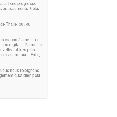
our faire progresser
all de Windows et permet une forte personnalisation
investissements. Cela,
ir aussi un outil de gestion des devices comme les clés
servé et Malwarebytes s’est engagé à continuer le
e Thalie, qui, au
us visons à améliorer
ion digitale. Parmi les
ouvelles offres plus
urs sur mesure. Enfin,
 Nous nous rejoignons
agement quotidien pour