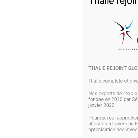
Thalie rej
7 Juin 2018
THALIE REJOINT GL
Thalie complète et dive
L’éditeur de solutions de 
compagnie roumaine, Binis
Nos experts de l’explo
fondée en 2010 par Séb
janvier 2022.
Cette dernière développait principalement deux produits :
enrichir la suite de protection des postes de travail de 
Pourquoi ce rapproche
libérales à travers un 
Aucun détail n’a été donné sur la transaction entre Mal
optimisation des inve
Firewall et de la possibilité d’offrir une solution uniq