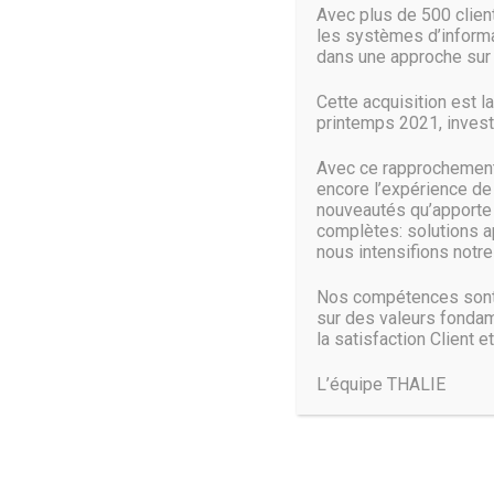
Avec plus de 500 clie
Le produit de Binisoft est réputé pour être très souple d
les systèmes d’informat
application par application. Le produit gère le firewall d
dans une approche sur 
USB à Malwarebytes. Les 2 produits vont directement s’
développement des 2 solutions acquises. Cette acquisit
Cette acquisition est l
printemps 2021, investi
Source :
www.linformaticien.com
Avec ce rapprochement 
encore l’expérience de
nouveautés qu’apporte c
complètes: solutions a
nous intensifions notre 
Nos compétences sont 
sur des valeurs fondam
la satisfaction Client et
L’équipe THALIE
Trouvez-nous :
THALIE PARIS:
19, rue Leriche – 75015 Paris