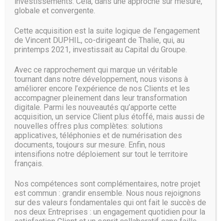
investissements. Cela, dans une approche sur mesure,
encore, des sources proches du dossier rappellent que
globale et convergente.
Microsoft est capable de couper les vivres à l’équipe à tout
moment. Il y a quelques années, le responsable de la
Cette acquisition est la suite logique de l’engagement
division Surface, Panos Panay, s’enthousiasmait au sujet
de Vincent DUPHIL, co-dirigeant de Thalie, qui, au
du développement d’une “Surface Mini extraordinaire,
printemps 2021, investissait au Capital du Groupe.
autour d’un design qui évoque un carnet Moleskine”, le
promettant pour les semaines à venir. Mais ça, c’était avant
Avec ce rapprochement qui marque un véritable
qu’il ne soit définitivement annulé…
tournant dans notre développement, nous visons à
améliorer encore l’expérience de nos Clients et les
Source :
www.lesnumeriques.com
accompagner pleinement dans leur transformation
digitale. Parmi les nouveautés qu’apporte cette
acquisition, un service Client plus étoffé, mais aussi de
nouvelles offres plus complètes: solutions
applicatives, téléphonies et de numérisation des
documents, toujours sur mesure. Enfin, nous
intensifions notre déploiement sur tout le territoire
français.
Nos compétences sont complémentaires, notre projet
est commun : grandir ensemble. Nous nous rejoignons
sur des valeurs fondamentales qui ont fait le succès de
nos deux Entreprises : un engagement quotidien pour la