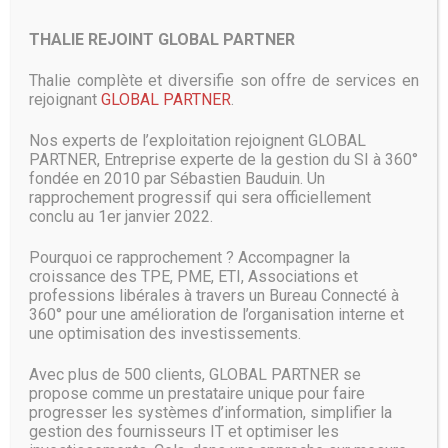
d’une série d’esquisses 3D et tous les acteurs proches du
dossier confirment que cette vision est “très proche du
THALIE REJOINT GLOBAL PARTNER
prototype sur lequel travaillent les ingénieurs”.
Thalie complète et diversifie son offre de services en
Une expérience utilisateur innovante
rejoignant
GLOBAL PARTNER
.
Cet appareil devrait “brouiller les lignes entre l’informatique
Nos experts de l’exploitation rejoignent GLOBAL
mobile et fixe”, poursuit le document interne. Côté matériel,
PARTNER, Entreprise experte de la gestion du SI à 360°
le projet Andromeda pourrait embarquer le futur
fondée en 2010 par Sébastien Bauduin. Un
Snapdragon 1000 de Qualcomm, un processeur ARM
rapprochement progressif qui sera officiellement
entièrement dédié aux PC et non bâti sur la refonte d’un
conclu au 1er janvier 2022.
CPU mobile. Microsoft n’est toutefois pas le seul
constructeur à œuvrer autour d’un carnet de notes mobile :
Pourquoi ce rapprochement ? Accompagner la
Intel a également levé le voile sur plusieurs prototypes
croissance des TPE, PME, ETI, Associations et
combinant un écran classique et un affichage EPD
professions libérales à travers un Bureau Connecté à
(Electronic Paper Display) autour d’une charnière centrale
360° pour une amélioration de l’organisation interne et
qui évoque un cahier à spirales. Asus et Lenovo s’en
une optimisation des investissements.
inspireraient directement pour plancher sur leurs propres
concepts qui pourraient sortir dès la fin de l’année.
Avec plus de 500 clients, GLOBAL PARTNER se
propose comme un prestataire unique pour faire
progresser les systèmes d’information, simplifier la
Pour autant, il convient de rester prudent quant à la
gestion des fournisseurs IT et optimiser les
concrétisation et la disponibilité du projet Andromeda. Là