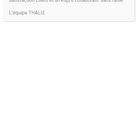
satisfaction Client et un esprit collaboratif sans faille.
L’équipe THALIE