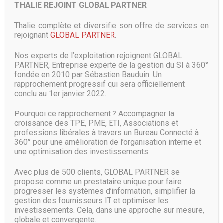
THALIE REJOINT GLOBAL PARTNER
Microsoft veut concurrencer Google
Lens
Thalie complète et diversifie son offre de services en
rejoignant
GLOBAL PARTNER
.
Avec cette nouvelle fonction, Microsoft montre qu’il n’est
Nos experts de l’exploitation rejoignent GLOBAL
pas décidé à laisser Google faire cavalier seul dans la
PARTNER, Entreprise experte de la gestion du SI à 360°
recherche visuelle. La firme de Mountain View a
fondée en 2010 par Sébastien Bauduin. Un
récemment accéléré le déploiement de son application
rapprochement progressif qui sera officiellement
Lens en l’intégrant dans ses applications Photos ou
conclu au 1er janvier 2022.
Assistant et sous la forme d’une application indépendante.
Une concurrence bénéfique pour tout le monde qui devrait
Pourquoi ce rapprochement ? Accompagner la
notamment permettre aux utilisateurs de voir ces outils
croissance des TPE, PME, ETI, Associations et
progresser. Microsoft précise que cette fonction de
professions libérales à travers un Bureau Connecté à
recherche visuelle utilise ses algorithmes de vision par
360° pour une amélioration de l’organisation interne et
ordinateur. Ces derniers sont formés avec des ensembles
une optimisation des investissements.
contenant de grandes quantités d’images étiquetées, ainsi
que des images provenant du web. Avec ces images
Avec plus de 500 clients, GLOBAL PARTNER se
entraînements, les algorithmes apprennent à reconnaître
propose comme un prestataire unique pour faire
et différencier les chiens des chats ou les roses des
progresser les systèmes d’information, simplifier la
marguerites, explique la firme américaine.
gestion des fournisseurs IT et optimiser les
investissements. Cela, dans une approche sur mesure,
Vince Leung ajoute qu’il a eu « des progrès depuis de
globale et convergente.