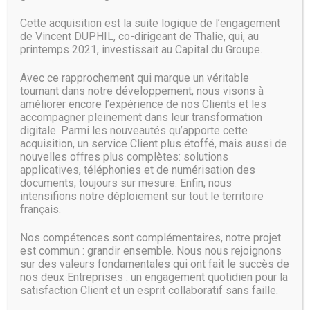
nombreuses années pour en arriver là » et qu’avec «
l’avènement du cloud computing, nous sommes en mesure
Cette acquisition est la suite logique de l’engagement
d’accélérer notre capacité à donner du sens aux pixels ».
de Vincent DUPHIL, co-dirigeant de Thalie, qui, au
Microsoft n’a pas précisé quand cette nouvelle
printemps 2021, investissait au Capital du Groupe.
fonctionnalité serait déployée en France.
Avec ce rapprochement qui marque un véritable
Source :
wwww.labo.fnac.com
tournant dans notre développement, nous visons à
améliorer encore l’expérience de nos Clients et les
accompagner pleinement dans leur transformation
digitale. Parmi les nouveautés qu’apporte cette
acquisition, un service Client plus étoffé, mais aussi de
nouvelles offres plus complètes: solutions
applicatives, téléphonies et de numérisation des
documents, toujours sur mesure. Enfin, nous
intensifions notre déploiement sur tout le territoire
français.
Nos compétences sont complémentaires, notre projet
est commun : grandir ensemble. Nous nous rejoignons
sur des valeurs fondamentales qui ont fait le succès de
nos deux Entreprises : un engagement quotidien pour la
satisfaction Client et un esprit collaboratif sans faille.