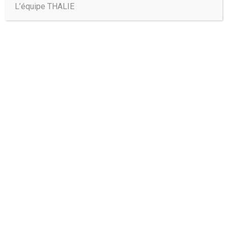
L’équipe THALIE
Trouvez-nous :
THALIE PARIS: