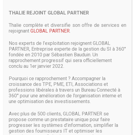
Capgemini va co-construire son cursus avec un chef de
THALIE REJOINT GLOBAL PARTNER
produit technique. Ainsi que l’a exprimé Carlo Purassanta
ce matin, chaque partenaire va apporter « sa coloration »
Thalie complète et diversifie son offre de services en
sur la formation. Sur sa 2ème promotion, Microsoft France
rejoignant
GLOBAL PARTNER
.
a décidé de son côté de recruter 80% de filles. « C’est
compliqué, mais on veut démontrer que c’est faisable », a
Nos experts de l’exploitation rejoignent GLOBAL
indiqué le président. La marraine de sa 1ère promotion
PARTNER, Entreprise experte de la gestion du SI à 360°
était Aurélie Jean, docteur en mécanique numérique et
fondée en 2010 par Sébastien Bauduin. Un
fondatrice d’In Silico Veritas, convaincue elle aussi du
rapprochement progressif qui sera officiellement
bénéfice qu’il y a d’amener des profils très différents dans
conclu au 1er janvier 2022.
ces cursus autour de l’iA, a souligné ce matin Laurence
Laffont, directrice de la Division Marketing & Opérations
Pourquoi ce rapprochement ? Accompagner la
chez Microsoft France. Le parrain des dix nouvelles classes
croissance des TPE, PME, ETI, Associations et
qui s’ouvrent dans l’Ecole IA est Benoît Raphaël. Cet
professions libérales à travers un Bureau Connecté à
entrepreneur est à l’origine de Flint, une expérience
360° pour une amélioration de l’organisation interne et
collaborative entre humains et robots. Pour rendre les
une optimisation des investissements.
algorithmes intelligents, il faut leur apporter notre
expertise, a-t-il rappelé ce matin en estimant que l’on a du
Avec plus de 500 clients, GLOBAL PARTNER se
mal à avoir confiance dans l’IA si elle n’est développée que
propose comme un prestataire unique pour faire
par des scientifiques et des hommes. « Il y a beaucoup de
progresser les systèmes d’information, simplifier la
biais qui se créent », insiste-t-il. « La diversité est un vrai
gestion des fournisseurs IT et optimiser les
enjeu pour nos sociétés, pour fabriquer des intelligences