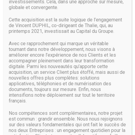
investissements. Cela, dans une approche sur mesure,
artificielles qui nous soient vraiment utiles au quotidien ».
globale et convergente.
Benoît Raphaël préconise par ailleurs de revenir à la source
et de travailler l’IA « comme un artisanat ».
Cette acquisition est la suite logique de l’engagement
de Vincent DUPHIL, co-dirigeant de Thalie, qui, au
Former 300 000 professionnels IT sur
printemps 2021, investissait au Capital du Groupe.
3 ans
Avec ce rapprochement qui marque un véritable
tournant dans notre développement, nous visons à
Pour faire grimper les compétences en intelligence
améliorer encore l’expérience de nos Clients et les
artificielle, Microsoft veut aussi agir sur le levier des
accompagner pleinement dans leur transformation
professionnels IT. Son ambition est de former 300 000
digitale. Parmi les nouveautés qu’apporte cette
personnes sur 3 ans, a indiqué Carlo Purassanta. Pour
acquisition, un service Client plus étoffé, mais aussi de
atteindre cet objectif, la filiale française va encore une fois
nouvelles offres plus complètes: solutions
s’appuyer sur des partenaires, comme Adecco. Le
applicatives, téléphonies et de numérisation des
spécialiste de l’intérim gère aussi les marques Spring, Yoss
documents, toujours sur mesure. Enfin, nous
(freelances) et Modis (conseil en services numériques). « Il
intensifions notre déploiement sur tout le territoire
faut que nous puissions toucher 24 000 candidats d’ici la fin
français.
de l’année pour susciter chez eux un intérêt sur ces
nouvelles compétences », a exposé ce matin, Laurent
Nos compétences sont complémentaires, notre projet
Graciani, DG des marques spécialisées chez Adecco
est commun : grandir ensemble. Nous nous rejoignons
France. « Nous nous sommes fixés un objectif : 4 300
sur des valeurs fondamentales qui ont fait le succès de
personnes certifiées d’ici 2020 », a-t-il précisé. Enfin,
nos deux Entreprises : un engagement quotidien pour la
Microsoft France veut aussi intervenir à la source, auprès