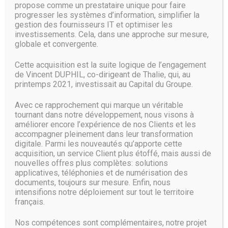
d’encre sur la Toile ces derniers mois.
propose comme un prestataire unique pour faire
progresser les systèmes d’information, simplifier la
October Update en vue
gestion des fournisseurs IT et optimiser les
investissements. Cela, dans une approche sur mesure,
globale et convergente.
Difficile de parler Surface sans parler Windows. Ainsi,
Microsoft pourrait profiter de cet événement new yorkais
Cette acquisition est la suite logique de l’engagement
pour annoncer la date officielle de sortie de la mise à jour
de Vincent DUPHIL, co-dirigeant de Thalie, qui, au
de l’automne (Redstone 5) et dont le nom est October
printemps 2021, investissait au Capital du Groupe.
Update.
Il est également fort possible que la firme de Redmond en
Avec ce rapprochement qui marque un véritable
profite pour dévoiler quelques-unes de ces avancées et
tournant dans notre développement, nous visons à
perspectives sur la prochaine mise à jour (Redstone 6 ?) qui
améliorer encore l’expérience de nos Clients et les
devrait arriver au printemps prochain si l’on se fie à la
accompagner pleinement dans leur transformation
temporalité et au rythme des sorties actuelles.
digitale. Parmi les nouveautés qu’apporte cette
acquisition, un service Client plus étoffé, mais aussi de
Source :
www.01net.com
nouvelles offres plus complètes: solutions
applicatives, téléphonies et de numérisation des
documents, toujours sur mesure. Enfin, nous
intensifions notre déploiement sur tout le territoire
français.
Nos compétences sont complémentaires, notre projet