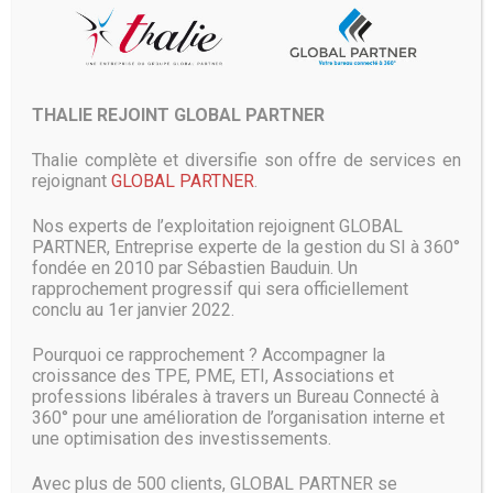
GeForce GTX 1050 ou 1060 suivant le gabarit de l’appareil
(13,3 ou 15 pouces), il reste peu probable que Microsoft
lance un nouveau modèle. Mais pourquoi pas.
Une mise à jour du Surface Studio, en revanche, serait déjà
THALIE REJOINT GLOBAL PARTNER
plus envisageable. Actuellement, le très beau PC monobloc
de Microsoft carbure au processeur Intel de 6ème
Thalie complète et diversifie son offre de services en
génération et embarque une carte graphique Nvidia
rejoignant
GLOBAL PARTNER
.
GeForce GTX 980M (des composants pour PC portable).
Une configuration qui n’était déjà pas à la pointe à sa sortie
Nos experts de l’exploitation rejoignent GLOBAL
et qui est dépassée aujourd’hui (enfin, selon les canons
PARTNER, Entreprise experte de la gestion du SI à 360°
informatiques).
fondée en 2010 par Sébastien Bauduin. Un
Au mieux, la plate-forme pourrait se voir greffer un
rapprochement progressif qui sera officiellement
processeur de 8ème génération et une carte Nvidia de
conclu au 1er janvier 2022.
Série 10 pour être un peu plus dans l’air du temps. Sauf si
Microsoft attend de nouvelles moutures de cartes
Pourquoi ce rapprochement ? Accompagner la
graphiques Nvidia RTX pour PC portables… toujours pas
croissance des TPE, PME, ETI, Associations et
annoncées à ce jour.
professions libérales à travers un Bureau Connecté à
360° pour une amélioration de l’organisation interne et
Enfin, Microsoft pourrait présenter le produit répondant au
une optimisation des investissements.
nom de code Surface Andromeda, un PC portable pliable
d’un tout nouveau genre et qui a fait couler beaucoup
Avec plus de 500 clients, GLOBAL PARTNER se