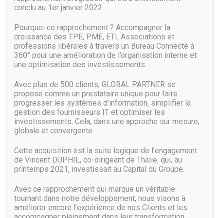
conclu au 1er janvier 2022.
Le 31 juillet, Microsoft a également livré aux testeurs ISOs
l’une de ses dernières versions de Windows 10 Insider
Pourquoi ce rapprochement ? Accompagner la
Preview Redstone 5. L’ISO pour Windows 10 Build 17713
croissance des TPE, PME, ETI, Associations et
est téléchargeable ici.
professions libérales à travers un Bureau Connecté à
360° pour une amélioration de l’organisation interne et
Microsoft devrait déployer Windows Server 2019, qu’il a
une optimisation des investissements.
désigné comme une version de service à long terme, ainsi
que Windows Server 1809, probablement vers octobre
Avec plus de 500 clients, GLOBAL PARTNER se
prochain.
propose comme un prestataire unique pour faire
progresser les systèmes d’information, simplifier la
gestion des fournisseurs IT et optimiser les
Source :
www.zdnet.fr
investissements. Cela, dans une approche sur mesure,
globale et convergente.
Cette acquisition est la suite logique de l’engagement
de Vincent DUPHIL, co-dirigeant de Thalie, qui, au
printemps 2021, investissait au Capital du Groupe.
Avec ce rapprochement qui marque un véritable
tournant dans notre développement, nous visons à
améliorer encore l’expérience de nos Clients et les
accompagner pleinement dans leur transformation