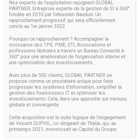
correctif. Cela était déjà arrivé quelques mois plus tôt.
Nos experts de l’exploitation rejoignent GLOBAL
PARTNER, Entreprise experte de la gestion du SI à 360°
fondée en 2010 par Sébastien Bauduin. Un
Ce n’est d’ailleurs pas un cas isolé : des vulnérabilités
rapprochement progressif qui sera officiellement
critiques ont pu être découvertes par le passé dans les
conclu au 1er janvier 2022.
produits de protection des hôtes de l’infrastructure,
serveurs ou postes de travail, de Symantec et de Trend
Pourquoi ce rapprochement ? Accompagner la
Micro. En mai 2017, AV-Test assurait d’ailleurs que nombre
croissance des TPE, PME, ETI, Associations et
de suites de protection n’avait pas encore recours à
professions libérales à travers un Bureau Connecté à
certaines technologies susceptibles d’améliorer leur propre
360° pour une amélioration de l’organisation interne et
sécurité.
une optimisation des investissements.
A ce stade, Microsoft appelle les chercheurs à mettre à
Avec plus de 500 clients, GLOBAL PARTNER se
l’épreuve Defender dans son mode d’exécution en bac-à-
propose comme un prestataire unique pour faire
sable, qu’il s’agisse de robustesse, d’efficacité ou encore de
progresser les systèmes d’information, simplifier la
performances et de consommation de ressources, autant
gestion des fournisseurs IT et optimiser les
de domaines critiques auxquels l’éditeur indique toutefois
investissements. Cela, dans une approche sur mesure,
avoir déjà accordé beaucoup d’attention.
globale et convergente.
Source :
www.lemagit.fr
Cette acquisition est la suite logique de l’engagement
de Vincent DUPHIL, co-dirigeant de Thalie, qui, au
printemps 2021, investissait au Capital du Groupe.