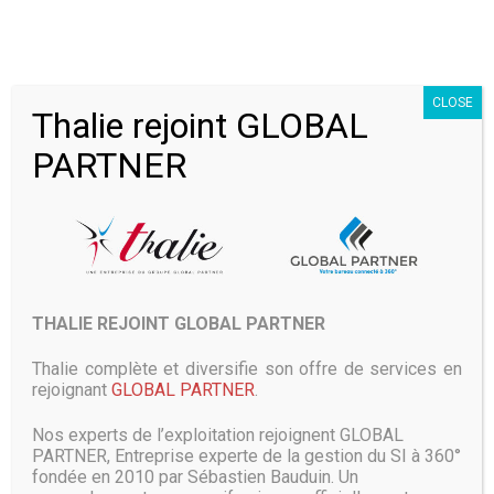
et de nouvelles solutions de télémétrie, pilotées par les
données, qui garantissent des niveaux de services
constants. »
CLOSE
L’open source semble priviliégié par de nombreux acteurs,
Thalie rejoint GLOBAL
dont Dell et AT&T, désormais partenaires.
PARTNER
Open Source Edge Computing :
objectifs
Le but de l’informatique de périphérie (“edge computing”)
est de déplacer la puissance de traitement, de la
rapprocher de l’utilisateur final et des applications, afin de
donner naissance à un environnement à faible latence
THALIE REJOINT GLOBAL PARTNER
propice à un nouveau genre d’applications dont le contexte
naturel est le cloud.
Thalie complète et diversifie son offre de services en
rejoignant
GLOBAL PARTNER
.
Le fait de combiner 5G et capacités périphériques implique
d’apporter une réponse aux défis classiques du cloud et de
Nos experts de l’exploitation rejoignent GLOBAL
l’IT-centrisme qui vont au-delà des équipements
PARTNER, Entreprise experte de la gestion du SI à 360°
traditionnels, aux fonctions prédéterminées, pour procurer
fondée en 2010 par Sébastien Bauduin. Un