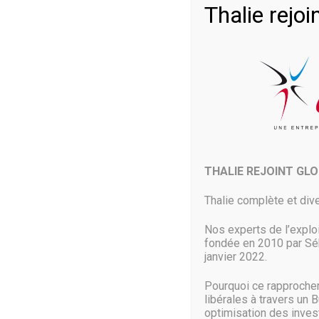
Thalie rej
28 Août 2019
THALIE REJOINT GL
Depuis 2006, THALIE, Expert en Info
Thalie complète et dive
proposer à ses clients des infrastru
Nos experts de l’explo
fondée en 2010 par Séb
janvier 2022.
Pourquoi ce rapproche
libérales à travers un 
optimisation des inve