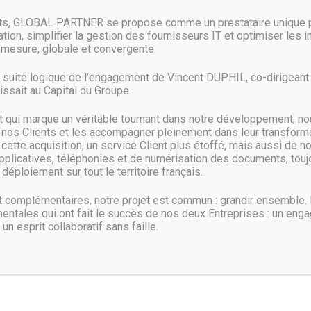
nts, GLOBAL PARTNER se propose comme un prestataire unique p
ion, simplifier la gestion des fournisseurs IT et optimiser les 
mesure, globale et convergente.
e du bare metal. Tous nos serveurs bénéficient de composants de dern
a suite logique de l’engagement de Vincent DUPHIL, co-dirigeant d
s record de 120 secondes.
ssait au Capital du Groupe.
qui marque un véritable tournant dans notre développement, no
 nos Clients et les accompagner pleinement dans leur transformat
ette acquisition, un service Client plus étoffé, mais aussi de n
pplicatives, téléphonies et de numérisation des documents, toujo
déploiement sur tout le territoire français.
complémentaires, notre projet est commun : grandir ensemble.
entales qui ont fait le succès de nos deux Entreprises : un eng
 un esprit collaboratif sans faille.
Contactez-nous :