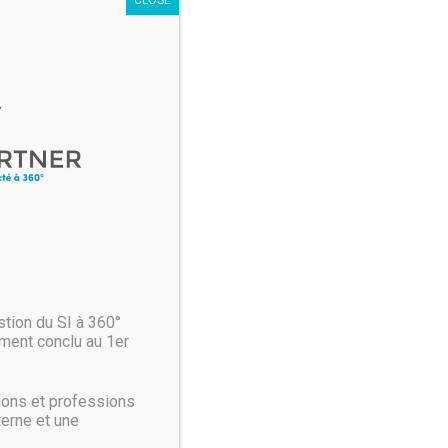
hoisi nos #serveursdédiés pour
es et hautement disponibles.
tion du SI à 360°
ment conclu au 1er
ions et professions
terne et une