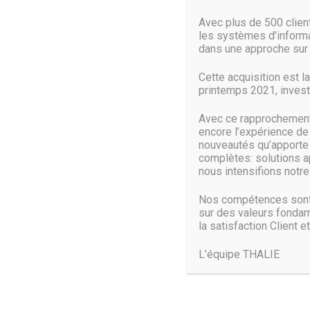
Avec plus de 500 clie
les systèmes d’informat
#CustomerStory
dans une approche sur 
Avec OVH, vous avez la garantie de l’expertise du mond
Cette acquisition est l
assemblée par nos soins, pour une livraison en un temp
printemps 2021, investi
N’hésitez pas à nous envoyer une demande de devis.
Avec ce rapprochement 
encore l’expérience de
nouveautés qu’apporte c
complètes: solutions a
nous intensifions notre 
Nos compétences sont 
sur des valeurs fondam
la satisfaction Client et
L’équipe THALIE
Trouvez-nous :
THALIE PARIS: