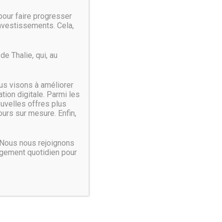
our faire progresser
investissements. Cela,
ière génération. Chaque machine est conçue et
e Thalie, qui, au
us visons à améliorer
ion digitale. Parmi les
ouvelles offres plus
urs sur mesure. Enfin,
 Nous nous rejoignons
agement quotidien pour