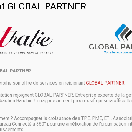
oint GLOBAL PARTNER
Accueil
actu
OVH partenaire historique de Thalie
>
>
OBAL PARTNER
gérance, agence d’ingénierie informatique, a c
rsifie son offre de services en rejoignant
GLOBAL PARTNER
.
ctures #Cloud sécurisées, performantes, flexibl
itation rejoignent GLOBAL PARTNER, Entreprise experte de la ges
astien Bauduin. Un rapprochement progressif qui sera officielle
ment ? Accompagner la croissance des TPE, PME, ETI, Associat
Bureau Connecté à 360° pour une amélioration de l’organisation in
stissements.