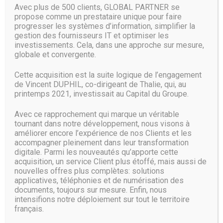
Avec plus de 500 clients, GLOBAL PARTNER se
(conforme à l’espace de couleurs DCI-P3) est presque deux
propose comme un prestataire unique pour faire
fois plus vaste que des équivalents LCD selon Samsung.
progresser les systèmes d’information, simplifier la
Samsung n’a pas dit quels seraient ses premiers clients.
gestion des fournisseurs IT et optimiser les
Mais on a du mal à imaginer que les constructeurs qui
investissements. Cela, dans une approche sur mesure,
disposent déjà d’écrans OLED dans leur lineup ne s’y
globale et convergente.
intéressent pas… ainsi que potentiellement tous les autres.
Cette disponibilité des écrans était en effet ce qui
Cette acquisition est la suite logique de l’engagement
manquait à la technologie pour décoller.
de Vincent DUPHIL, co-dirigeant de Thalie, qui, au
printemps 2021, investissait au Capital du Groupe.
Samsung Display dispose déjà de l’expertise nécessaire
pour fabriquer ces écrans haut de gamme, ainsi que des
Avec ce rapprochement qui marque un véritable
capacités de production avec neuf usines dans le monde.
tournant dans notre développement, nous visons à
Le fabricant domine déjà avec LG le marché OLED sur les
améliorer encore l’expérience de nos Clients et les
smartphones et les télévisions – et pourrait ainsi devenir
accompagner pleinement dans leur transformation
leader dans ce nouveau marché PC. La production de ce
digitale. Parmi les nouveautés qu’apporte cette
nouvel écran commence mi-février 2019.
acquisition, un service Client plus étoffé, mais aussi de
nouvelles offres plus complètes: solutions
applicatives, téléphonies et de numérisation des
Source :
www.phonandroid.com
documents, toujours sur mesure. Enfin, nous
intensifions notre déploiement sur tout le territoire
français.