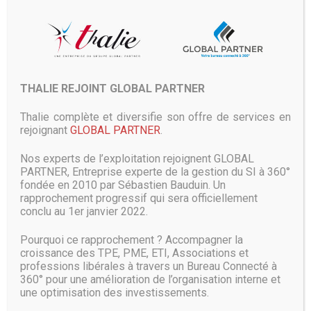
changer car le marché est en cours de développement.
Depuis 2016 en effet trois constructeurs ont annoncé des
PC portables haut de gamme avec écran OLED : Lenovo
avec son X1 Yoga, HP avec son Spectre X360 deux-en-un,
et Dell via sa branche gaming Alienware avec le 13 R2 et
plus récemment d’autres modèles Alienware 13m.
THALIE REJOINT GLOBAL PARTNER
Les fournisseurs de composants commencent ainsi à
Thalie complète et diversifie son offre de services en
proposer des écrans OLED aux fabricants PC. Le dernier en
rejoignant
GLOBAL PARTNER
.
date est Samsung Display qui a profité du CES pour
présenter un nouvel écran OLED 4K 15,6″. Samsung précise
Nos experts de l’exploitation rejoignent GLOBAL
que cet écran est conforme aux spécification du standard
PARTNER, Entreprise experte de la gestion du SI à 360°
VESA DisplayHDR True Black. Cet écran d’une définition 4K
fondée en 2010 par Sébastien Bauduin. Un
a une gamme de luminance allant de 0,0005 à 600 nits
rapprochement progressif qui sera officiellement
avec un taux de contraste dynamique de 120000:1, ce qui
conclu au 1er janvier 2022.
rend ses noirs 200 fois plus noirs que sur un écran LCD
classique.
Pourquoi ce rapprochement ? Accompagner la
croissance des TPE, PME, ETI, Associations et
Samsung Display peut démocratiser la
professions libérales à travers un Bureau Connecté à
technologie sur PC
360° pour une amélioration de l’organisation interne et
une optimisation des investissements.
Son gamut de couleurs de 3,4 millions de couleurs