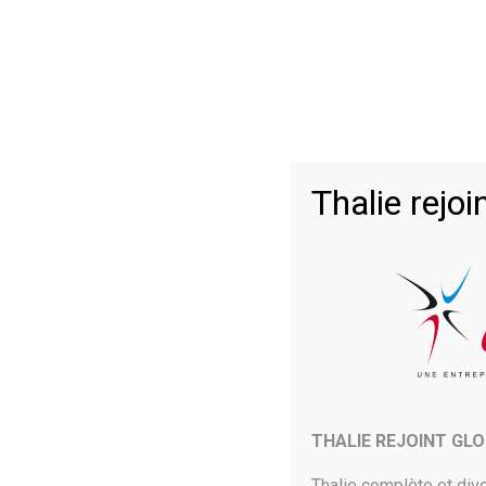
La situation idéale est bien sûr d’éviter les gros inciden
analysés et anticipés dans les moindres détails avant qu’
d’activité :
Identifier l’origine de l’interruption et les conséquences 
Avertir toutes les équipes affectées afin qu’elles puissen
Isoler les systèmes concernés afin que les dégâts ne pu
Réparer les systèmes critiques affectés pour que l’activ
Ces différentes mesures représentent des actions de gest
Thalie rej
permettent d’économiser beaucoup d’argent. L’impact fi
chiffrer rapidement en très gros montants. Le spécialis
interrogées en 2013 ont souffert de pannes de réseaux,
une entreprise concernée sur cinq.
Pour éviter ou atténuer ces risques, il s’agit donc de 
Question n°1 : quels scénarios peuve
Plusieurs types de scénarios doivent être considérés en
THALIE REJOINT GL
Attaques (internes et externes, telles que des attaques 
Pannes d’électricité
Thalie complète et dive