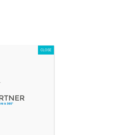
 De nombreux scénarios catastrophe peuvent ainsi être
es mesures à prendre dans le cadre du plan de reprise
CLOSE
cutées, ces procédures de reprise d’activité
nexion web sur les entreprises peuvent en effet se
de sur ce sujet : 81% des entreprises européennes
 les équipes IT responsables ont été licenciées dans
 question :