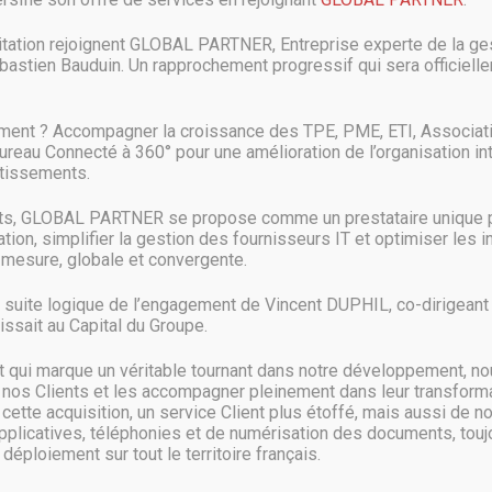
des intempéries, de surtensions électriques, d’un incendie ou d’un dég
itation rejoignent GLOBAL PARTNER, Entreprise experte de la ges
astien Bauduin. Un rapprochement progressif qui sera officielle
 et scénarios possibles, aucun risque ne devant être exclu dans le plan 
ément la même anticipation, voici la seconde question à prendre en com
ment ? Accompagner la croissance des TPE, PME, ETI, Associat
s plus importants pour les processus métiers de
Bureau Connecté à 360° pour une amélioration de l’organisation in
stissements.
’ait pas la même importance pour ses processus métiers et donc sa réussi
nts, GLOBAL PARTNER se propose comme un prestataire unique p
ces les plus critiques, en se posant les questions suivantes :
ion, simplifier la gestion des fournisseurs IT et optimiser les 
mesure, globale et convergente.
vice ?
a suite logique de l’engagement de Vincent DUPHIL, co-dirigeant d
?
ssait au Capital du Groupe.
gence » et une « crise » ?
qui marque un véritable tournant dans notre développement, no
ne interruption de 30 à 60 minutes, tandis qu’une « crise » pourrait repré
 nos Clients et les accompagner pleinement dans leur transformat
fonction des dommages prévisibles que l’on définit le sinistre comme un 
ette acquisition, un service Client plus étoffé, mais aussi de n
pplicatives, téléphonies et de numérisation des documents, toujo
déploiement sur tout le territoire français.
aut pas oublier d’examiner aussi ses diverses dépendances : de quels autr