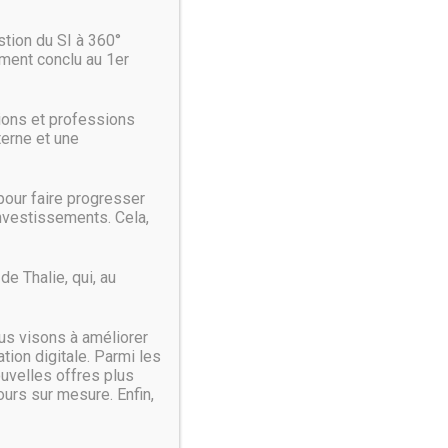
ât des eaux)
tion du SI à 360°
ment conclu au 1er
de sauvetage et de reprise d’activité. Mais puisque
pte…
ions et professions
 l’entreprise ?
terne et une
te. Afin de déterminer quelle action est plus cruciale
our faire progresser
investissements. Cela,
e Thalie, qui, au
us visons à améliorer
senter une interruption de plus de 24 heures,
ion digitale. Parmi les
incident, une urgence ou une crise, et que l’on peut y
ouvelles offres plus
urs sur mesure. Enfin,
es services il dépend et quels sont les services qui