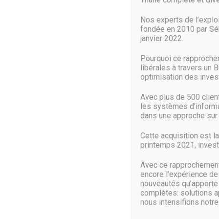
Dommages physiques (qu’ils proviennent d’un sabotage, 
Mauvaises configurations
Nos experts de l’explo
Echec des mises à jour
fondée en 2010 par Séb
Il est essentiel de prendre en compte toutes les menaces
janvier 2022.
tous les services de l’entreprise ne partagent pas forc
Pourquoi ce rapproche
Question n°2 : quels services sont le
libérales à travers un 
optimisation des inve
Il est fort probable que chaque service de l’entreprise n
Avec plus de 500 clie
qu’une autre, il est donc nécessaire d’identifier les servi
les systèmes d’informat
dans une approche sur 
Qui sera affecté par l’interruption d’un certain ser
Quel est l’impact pour l’entreprise ?
Cette acquisition est l
Quelle est la durée acceptable d’une interruption 
printemps 2021, investi
Quels sont les seuils pour un « incident », une « ur
Avec ce rapprochement 
On peut établir qu’un « incident » signifie par exemple u
encore l’expérience de
entraînant des pertes financières importantes. C’est en 
nouveautés qu’apporte c
répondre de façon appropriée.
complètes: solutions a
nous intensifions notre 
Et lorsque l’on juge de l’importance d’un service, il ne f
dépendent de lui ?