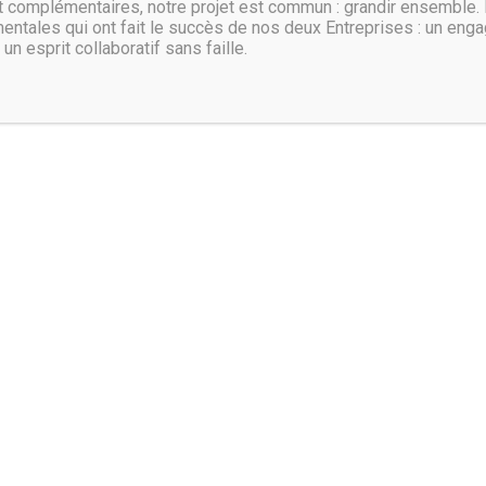
complémentaires, notre projet est commun : grandir ensemble.
entales qui ont fait le succès de nos deux Entreprises : un eng
 certains risques potentiels et à quel prix ?
 un esprit collaboratif sans faille.
 disponibilité optimale. Subir de très petites et courtes interruptions pe
peut potentiellement être encore plus coûteux. La clé est ici de détermi
erses interruptions surviennent et combien elles coûteraient en termes d
te analyse : Coûts < (pertes de revenus x probabilité d’incidents)
rgence ou de crise, quelles sont les personnes 
e, il faut être préparé à chaque instant au pire. Dans les cas de scénar
autres personnes.
ndiquer les personnes à contacter pour les différentes actions à mener, 
 et qui a besoin d’être informé. De plus, il faut avoir identifié quels son
 sauvetage viables : « Sécurisez au mieux votre réseau. Mais soyez touj