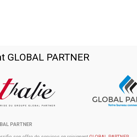
ts IT en se concentrant avant tout sur la prévention et la planification.
ils ne surviennent. Mais quand un incident n’a pas pu être évité, voici l
de l’incident le plus rapidement possible
t agir
issent pas se propager
ité puisse reprendre
ion de risques ou d’atténuation des risques. Lorsqu’elles sont bien exé
oint GLOBAL PARTNER
nancier de quelques heures d’interruption de réseau ou de perte de con
te des communications en entreprise Avaya a publié des résultats d’étu
 entraînant des coûts moyens de 60 000 €. Conséquence supplémentaire,
créer un bon plan de sauvetage, en commençant par se poser une première
nt provoquer une interruption de réseau ?
 fonction des différentes menaces pour le réseau :
OBAL PARTNER
de pirates informatiques et de virus)
rsifie son offre de services en rejoignant
GLOBAL PARTNER
.