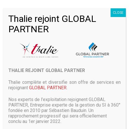
Vous pouvez le faire transporter par des sociétés pas
toujours délicates, tout devrait bien se passer. En termes
CLOSE
de design, on retrouve les couleurs de la performance : noir
Thalie rejoint GLOBAL
et rouge. Au recto, une jolie photo, au verso plein de jolis
graphiques, et sur la tranche des chiffres qui laissent
PARTNER
rêveurs : 15 canaux 5GHz, processeur à 1.7GHz, etc.
Sinon, le package se compose du routeur en question avec
ses quatre antennes numérotées et légèrement
différentes afin qu’esthétiquement ce soit parfait. Plus
l’alimentation et la documentation idoine.
THALIE REJOINT GLOBAL PARTNER
Thalie complète et diversifie son offre de services en
rejoignant
GLOBAL PARTNER
.
Nos experts de l’exploitation rejoignent GLOBAL
PARTNER, Entreprise experte de la gestion du SI à 360°
fondée en 2010 par Sébastien Bauduin. Un
rapprochement progressif qui sera officiellement
conclu au 1er janvier 2022.