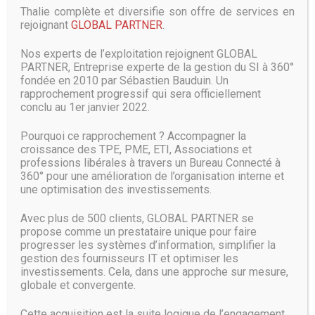
Thalie complète et diversifie son offre de services en
rejoignant
GLOBAL PARTNER
.
Samsung compte sur une réunification
entre Séoul et Pyongyang
Nos experts de l’exploitation rejoignent GLOBAL
PARTNER, Entreprise experte de la gestion du SI à 360°
Samsung construit donc son data center à Chuncheon, une
fondée en 2010 par Sébastien Bauduin. Un
ville d’un peu plus de 250 000 habitants, capitale de la
rapprochement progressif qui sera officiellement
province du Gangwon. Le lieu est idéal sur le plan
conclu au 1er janvier 2022.
géologique. Le centre sera installé sur une colline entourée
d’un temple bouddhiste, d’une base militaire et de pins (il
Pourquoi ce rapprochement ? Accompagner la
en faut pour tous les goûts). Surtout, la région est la moins
croissance des TPE, PME, ETI, Associations et
sujette aux tremblements de terre en Corée du Sud. Que
professions libérales à travers un Bureau Connecté à
de qualités… Sauf que le bâtiment se trouve à une
360° pour une amélioration de l’organisation interne et
cinquantaine de kilomètres de la frontière avec la Corée du
une optimisation des investissements.
Nord, où se trouvent des milliers de soldats de Kim Jong-
un.
Avec plus de 500 clients, GLOBAL PARTNER se
propose comme un prestataire unique pour faire
Ceci dit, la relation entre les deux pays tend à s’améliorer et
progresser les systèmes d’information, simplifier la
Jay Y.Lee, vice-président de Samsung Electronics, y voit
gestion des fournisseurs IT et optimiser les
une belle opportunité d’avenir, lui qui s’est rendu du côté de
investissements. Cela, dans une approche sur mesure,
Pyongyang en septembre pour un voyage commercial.
globale et convergente.
Samsung croit pouvoir implanter ses futurs centres de
données en Corée du Nord, si les deux pays parvenaient à
Cette acquisition est la suite logique de l’engagement