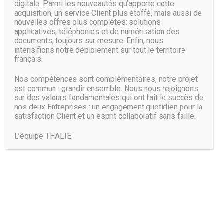
digitale. Parmi les nouveautés qu’apporte cette
Chaque univers est au service de la pédagogie. Au sein du
acquisition, un service Client plus étoffé, mais aussi de
Digital campus, nous avons installé des poufs et canapés
nouvelles offres plus complètes: solutions
afin que les étudiants puissent adopter une posture
applicatives, téléphonies et de numérisation des
décontractée, propice à la création. Mais cet espace est
documents, toujours sur mesure. Enfin, nous
également ouvert aux étudiants des autres écoles du
intensifions notre déploiement sur tout le territoire
groupe. Chaque aile a beau être adaptée à un domaine, la
français.
création ou la finance, elle reste ouverte aux autres élèves,
leur offrant la possibilité de travailler différemment. Le but
Nos compétences sont complémentaires, notre projet
est de nourrir les univers des uns et des autres.
est commun : grandir ensemble. Nous nous rejoignons
sur des valeurs fondamentales qui ont fait le succès de
Source :
www.actu.fr
nos deux Entreprises : un engagement quotidien pour la
satisfaction Client et un esprit collaboratif sans faille.
L’équipe THALIE