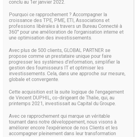
conclu au 1er janvier 2022.
et les porteurs de projet afin de mutualiser leurs
compétences et connaissances.
Pourquoi ce rapprochement ? Accompagner la
croissance des TPE, PME, ETI, Associations et
Ainsi, ce ne sont pas moins de 1 200 étudiants, originaires
professions libérales à travers un Bureau Connecté à
de la grande région pour la plupart, et 200 collaborateurs
360° pour une amélioration de l’organisation interne et
dont 30 permanents (administration et personnels
une optimisation des investissements.
techniques) qui sont rassemblés sur ce site de 4 500 m².
Avec plus de 500 clients, GLOBAL PARTNER se
Le bâtiment a d’ailleurs été conçu en adéquation avec le
propose comme un prestataire unique pour faire
projet pédagogique de l’établissement. Avec une structure
progresser les systèmes d’information, simplifier la
en forme de « v », le campus Enova abrite un cœur de vie
gestion des fournisseurs IT et optimiser les
comprenant de grands espaces de partage aménagés de
investissements. Cela, dans une approche sur mesure,
bancs, tables, canapés… Ainsi que 400 m² dédiés au
globale et convergente.
coworking. « Cela permet d’insuffler une certaine
dynamique de cohésion. Cet espace est d’ailleurs en
Cette acquisition est la suite logique de l’engagement
permanence occupé par nos étudiants. Ils se sont
de Vincent DUPHIL, co-dirigeant de Thalie, qui, au
réellement approprié le campus », constate la directrice.
printemps 2021, investissait au Capital du Groupe.
Le campus universitaire est aussi constitué de deux ailes
Avec ce rapprochement qui marque un véritable
tournant dans notre développement, nous visons à
dédiées aux différents pôles éducatifs, signale la directrice
améliorer encore l’expérience de nos Clients et les
:
accompagner pleinement dans leur transformation