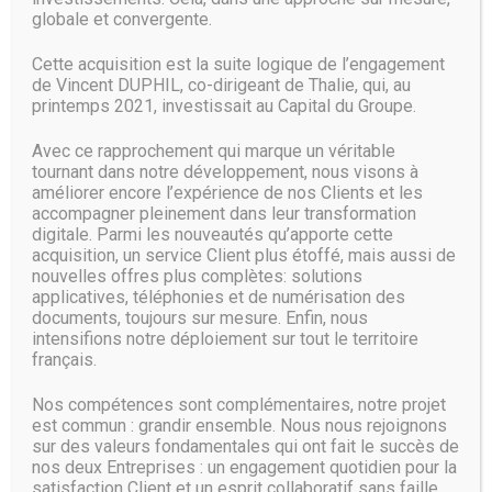
modèles concurrents et sont prêts pour de futurs
globale et convergente.
systèmes de nouvelle génération et de plus grande
capacité afin de faciliter l’évolution constante du deep
Cette acquisition est la suite logique de l’engagement
learning et de l’analyse vidéo sur le marché de la
de Vincent DUPHIL, co-dirigeant de Thalie, qui, au
surveillance.
printemps 2021, investissait au Capital du Groupe.
Pour toutes demandes n’hésitez pas à nous solliciter.
Avec ce rapprochement qui marque un véritable
tournant dans notre développement, nous visons à
améliorer encore l’expérience de nos Clients et les
Source :
www.globalsecuritymag.fr
accompagner pleinement dans leur transformation
digitale. Parmi les nouveautés qu’apporte cette
acquisition, un service Client plus étoffé, mais aussi de
nouvelles offres plus complètes: solutions
applicatives, téléphonies et de numérisation des
documents, toujours sur mesure. Enfin, nous
intensifions notre déploiement sur tout le territoire
français.
Nos compétences sont complémentaires, notre projet
est commun : grandir ensemble. Nous nous rejoignons
sur des valeurs fondamentales qui ont fait le succès de
nos deux Entreprises : un engagement quotidien pour la
satisfaction Client et un esprit collaboratif sans faille.