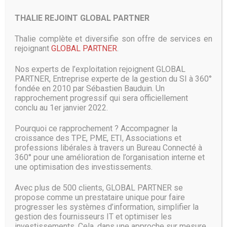
pour une meilleure détection et une réduction des fausses
THALIE REJOINT GLOBAL PARTNER
alertes, pouvant être causées par exemple par des
animaux, des feuilles ou même de la lumière. Les
Thalie complète et diversifie son offre de services en
systèmes faisant appel à l’IA peuvent non seulement
rejoignant
GLOBAL PARTNER
.
détecter les sujets mobiles mais aussi les analyser afin
d’aider à déterminer s’ils représentent une menace
Nos experts de l’exploitation rejoignent GLOBAL
potentielle.
PARTNER, Entreprise experte de la gestion du SI à 360°
fondée en 2010 par Sébastien Bauduin. Un
Par ailleurs, les algorithmes de deep learning vont au-delà
rapprochement progressif qui sera officiellement
de la simple détection de mouvement, ouvrant la voie à des
conclu au 1er janvier 2022.
capacités avancées telles que la reconnaissance faciale et
la prévision de comportement ou encore à des progrès
Pourquoi ce rapprochement ? Accompagner la
dans les secteurs de la distribution et du divertissement.
croissance des TPE, PME, ETI, Associations et
professions libérales à travers un Bureau Connecté à
Les disques Western Digital Purple 12 To de classe
360° pour une amélioration de l’organisation interne et
surveillance offrent une capacité de stockage accrue pour
une optimisation des investissements.
tous les systèmes de vidéosurveillance compatibles. Les
modèles Western Digital Purple 10 To et 12 To sont dotés
Avec plus de 500 clients, GLOBAL PARTNER se
de la technologie d’IA exclusive AllFrame, spécifiquement
propose comme un prestataire unique pour faire
conçue pour les systèmes à intelligence artificielle. Ces
progresser les systèmes d’information, simplifier la
disques peuvent ainsi prendre en charge jusqu’à deux fois
gestion des fournisseurs IT et optimiser les
plus de canaux IA (16 canaux IA/32 flux IA) que les
investissements. Cela, dans une approche sur mesure,