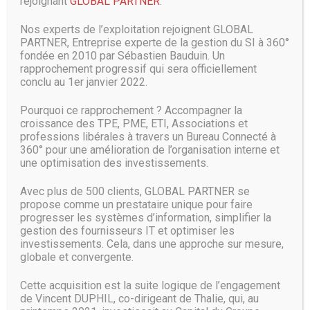
rejoignant
GLOBAL PARTNER
.
Pourtant, comme l’a révélé Wi-Fi Alliance, l’organisme qui
Nos experts de l’exploitation rejoignent GLOBAL
supervise le développement et la mise en œuvre des
PARTNER, Entreprise experte de la gestion du SI à 360°
normes, la technologie wifi que WeWork fournit à ses
fondée en 2010 par Sébastien Bauduin. Un
membres est basée sur un socle bancal. En effet, les
rapprochement progressif qui sera officiellement
systèmes de la société combinent une technologie de
conclu au 1er janvier 2022.
sécurité désuète avec un mot de passe facile à deviner, et
partout à travers le monde. Il semblerait même que ce mot
Pourquoi ce rapprochement ? Accompagner la
de passe figure sur les listes des pires mots de passe que
croissance des TPE, PME, ETI, Associations et
l’on puisse choisir. Ce n’est pas l’idéal pour une telle
professions libérales à travers un Bureau Connecté à
entreprise.
360° pour une amélioration de l’organisation interne et
une optimisation des investissements.
Les experts estiment que le wifi de WeWork est presque
Avec plus de 500 clients, GLOBAL PARTNER se
aussi vulnérable et accessible à des hackers qu’un réseau
propose comme un prestataire unique pour faire
ouvert sans mot de passe du tout. Il convient tout de même
progresser les systèmes d’information, simplifier la
de relativiser : même si des hackers tentent de pirater le
gestion des fournisseurs IT et optimiser les
wifi de WeWork, ils n’auraient pas pu accéder aux données
investissements. Cela, dans une approche sur mesure,
cryptées se trouvant sur des applications comme Gmail,
globale et convergente.
Dropbox, Slack, ou Salesforce, souvent utilisées par les
entreprises.
Cette acquisition est la suite logique de l’engagement
de Vincent DUPHIL, co-dirigeant de Thalie, qui, au
Source :
www.siecledigital.fr