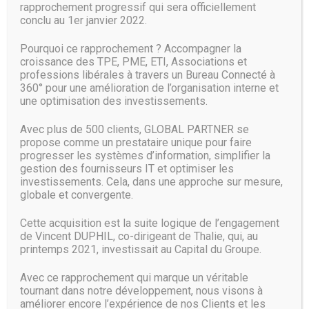
rapprochement progressif qui sera officiellement
bien » dans une large zone. A contrario, la fréquence de 5
conclu au 1er janvier 2022.
GHz transmet des données plus rapidement sur une moins
longue distance. Morale : pour naviguer rapidement dans
Pourquoi ce rapprochement ? Accompagner la
votre salon proche de votre installation Internet, optez pour
croissance des TPE, PME, ETI, Associations et
du 5 GHz, dans votre chambre à l’étage plutôt pour du 2,4
professions libérales à travers un Bureau Connecté à
GHz. Vous pouvez choisir votre fréquence au moment de
360° pour une amélioration de l’organisation interne et
connecter votre appareil au wifi. Il est donc possible de
une optimisation des investissements.
basculer facilement d’un réseau à l’autre selon vos
déplacements.
Avec plus de 500 clients, GLOBAL PARTNER se
propose comme un prestataire unique pour faire
Thalie déploie votre parc wifi pour votre entreprise
progresser les systèmes d’information, simplifier la
gestion des fournisseurs IT et optimiser les
Source :
www.femmeactuelle.fr
investissements. Cela, dans une approche sur mesure,
globale et convergente.
Cette acquisition est la suite logique de l’engagement
de Vincent DUPHIL, co-dirigeant de Thalie, qui, au
printemps 2021, investissait au Capital du Groupe.
Avec ce rapprochement qui marque un véritable
tournant dans notre développement, nous visons à
améliorer encore l’expérience de nos Clients et les