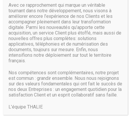
Avec ce rapprochement qui marque un véritable
tournant dans notre développement, nous visons à
Conçue pour l’IoT
améliorer encore l’expérience de nos Clients et les
accompagner pleinement dans leur transformation
« WiFi 6 ou 802.11ax, le mode de commercialisation de la
digitale. Parmi les nouveautés qu’apporte cette
prochaine norme WiFi sera probablement différent de celui
acquisition, un service Client plus étoffé, mais aussi de
adopté pour les précédentes normes », selon M. Mathias.
nouvelles offres plus complètes: solutions
La nouvelle norme n’offrira pas seulement une connectivité
applicatives, téléphonies et de numérisation des
plus rapide. Elle donnera aussi accès à de nouvelles
documents, toujours sur mesure. Enfin, nous
fonctionnalités, notamment une meilleure prise en charge
intensifions notre déploiement sur tout le territoire
des périphériques IoT et l’intégration avec les systèmes
français.
d’IA et d’apprentissage machine. Heureusement, le tarif
des équipements WiFi haut de gamme ne devrait pas
Nos compétences sont complémentaires, notre projet
beaucoup changer par rapport aux produits actuels de
est commun : grandir ensemble. Nous nous rejoignons
catégorie équivalente, ce qui permet à toutes les
sur des valeurs fondamentales qui ont fait le succès de
entreprises ou presque de prévoir un budget pour changer
nos deux Entreprises : un engagement quotidien pour la
satisfaction Client et un esprit collaboratif sans faille.
leurs équipements. « Il n’y aura pas de surcoût pour
s’équiper en produits 802.11ax », a déclaré M. Mathias.
L’équipe THALIE
Source :
www.reseaux-telecoms.net