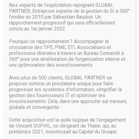
s’avérer plus avantageux dans ces secteurs du fait de leur
Nos experts de l’exploitation rejoignent GLOBAL
technologie sous-jacente. « Les terminaux WiFi 6 peuvent
PARTNER, Entreprise experte de la gestion du SI à 360°
utiliser huit bandes de fréquences radios », a-t-il déclaré. «
fondée en 2010 par Sébastien Bauduin. Un
De plus, avec le Mimo et le beamforming, on est toujours
rapprochement progressif qui sera officiellement
sûr que les performances seront meilleures, puisque la
conclu au 1er janvier 2022.
gestion des connexions multiples sera plus facile ».
Pourquoi ce rapprochement ? Accompagner la
Point important : certains appareils connectés avec une
croissance des TPE, PME, ETI, Associations et
version plus ancienne du WiFi 802.11 – n, g, et même b,
professions libérales à travers un Bureau Connecté à
dans certains cas – ne pourront pas bénéficier des
360° pour une amélioration de l’organisation interne et
nombreux avantages technologiques du nouveau
une optimisation des investissements.
standard. « Pour obtenir des gains de performance sur les
réseaux desservant des équipements anciens, le personnel
Avec plus de 500 clients, GLOBAL PARTNER se
IT devra s’assurer que son réseau est parfaitement
propose comme un prestataire unique pour faire
progresser les systèmes d’information, simplifier la
compatible avec la nouvelle norme ». Selon le CEO de
gestion des fournisseurs IT et optimiser les
Stealth Communications, c’est pour cette raison que, de
investissements. Cela, dans une approche sur mesure,
plus en plus, les gros consommateurs de données, et les
globale et convergente.
entreprises de technologie en particulier, adoptent le
802.11ax pour remplacer leurs réseaux filaires. « Parmi les
Cette acquisition est la suite logique de l’engagement
entreprises technologiques que nous desservons,
de Vincent DUPHIL, co-dirigeant de Thalie, qui, au
beaucoup demandent du WiFi 6 pour profiter des
printemps 2021, investissait au Capital du Groupe.
performances de plusieurs gigabits de la norme sans avoir
à passer par des câbles », a-t-il expliqué.