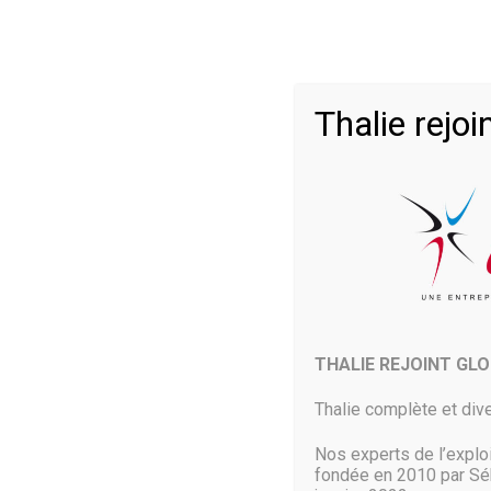
Thalie rej
Microsoft souffle le co
22 Mai 2018
Alors qu’il privilégiait jusqu’à présent Amazon Web Service
THALIE REJOINT GL
Avec à la clé un contrat d’au moins plusieurs centaines de m
Thalie complète et dive
LIRE PLUS
Nos experts de l’explo
fondée en 2010 par Séb