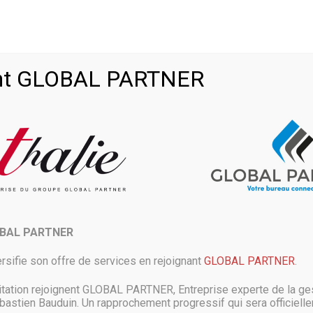
Accueil
Romain Doussau
Romain Doussau
Page 55
>
>
>
oint GLOBAL PARTNER
ntrat cloud du Pentagone à AWS
s pour la fourniture de ses services cloud, le département de la Défense
OBAL PARTNER
illions de dollars. La force est avec Microsoft. Dans le
rsifie son offre de services en rejoignant
GLOBAL PARTNER
.
itation rejoignent GLOBAL PARTNER, Entreprise experte de la ges
astien Bauduin. Un rapprochement progressif qui sera officielle