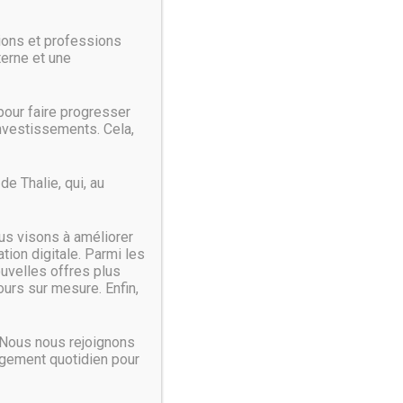
ions et professions
terne et une
our faire progresser
investissements. Cela,
nces XC avec deux nouveaux modèles, les XC640 et XC940.
e Thalie, qui, au
us visons à améliorer
ion digitale. Parmi les
ouvelles offres plus
urs sur mesure. Enfin,
 Nous nous rejoignons
agement quotidien pour