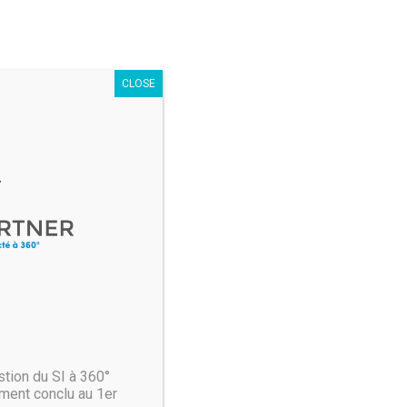
CLOSE
 américaine a choisi de faire appel à Microsoft Azure.
tion du SI à 360°
ment conclu au 1er