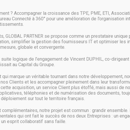
fre d’appliances Nutanix
ment ? Accompagner la croissance des TPE, PME, ETI, Associat
Bureau Connecté à 360° pour une amélioration de l’organisation in
stissements.
nts, GLOBAL PARTNER se propose comme un prestataire unique p
ion, simplifier la gestion des fournisseurs IT et optimiser les 
e tenait à La Nouvelle-Orléans, Dell EMC a renforcé son offre d’applia
mesure, globale et convergente.
ue le second vise celui des applications critiques Après
a suite logique de l’engagement de Vincent DUPHIL, co-dirigeant d
ssait au Capital du Groupe.
qui marque un véritable tournant dans notre développement, no
 nos Clients et les accompagner pleinement dans leur transformat
ette acquisition, un service Client plus étoffé, mais aussi de n
pplicatives, téléphonies et de numérisation des documents, toujo
déploiement sur tout le territoire français.
complémentaires, notre projet est commun : grandir ensemble.
entales qui ont fait le succès de nos deux Entreprises : un eng
 un esprit collaboratif sans faille.