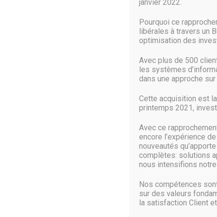
janvier 2022.
Dell EMC conforte son of
Pourquoi ce rapproche
libérales à travers un 
optimisation des inve
22 Mai 2018
Avec plus de 500 clie
les systèmes d’informat
A l’occasion de la conférence .Next 2018 de Nutanix qui s
dans une approche sur 
Le premier se destine au marché des sites distants tandis q
Cette acquisition est l
printemps 2021, investi
LIRE PLUS
Avec ce rapprochement 
encore l’expérience de
nouveautés qu’apporte c
complètes: solutions a
nous intensifions notre 
Nos compétences sont 
Pages:
PREV PAGE
1
…
53
54
55
sur des valeurs fondam
la satisfaction Client et