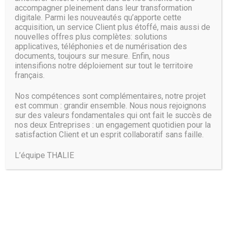
propose chaque plan de cette plate-forme Cloud complète
accompagner pleinement dans leur transformation
dédiée aux utilisateurs. Microsoft 365 regroupe Windows
digitale. Parmi les nouveautés qu’apporte cette
acquisition, un service Client plus étoffé, mais aussi de
10, Office 365 et Enterprise Mobility + Security dans une
nouvelles offres plus complètes: solutions
seule offre Cloud,
applicatives, téléphonies et de numérisation des
documents, toujours sur mesure. Enfin, nous
intensifions notre déploiement sur tout le territoire
LIRE PLUS
français.
Nos compétences sont complémentaires, notre projet
est commun : grandir ensemble. Nous nous rejoignons
sur des valeurs fondamentales qui ont fait le succès de
nos deux Entreprises : un engagement quotidien pour la
satisfaction Client et un esprit collaboratif sans faille.
Pages:
PREV PAGE
1
…
3
4
5
6
7
…
L’équipe THALIE
55
NEXT PAGE