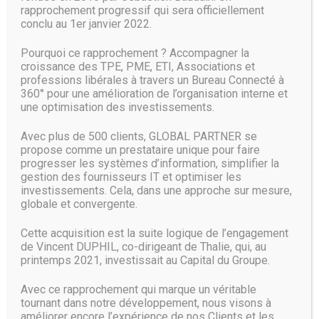
rapprochement progressif qui sera officiellement
Sur Android Q, Google se pencherait sur une fonctionnalité
conclu au 1er janvier 2022.
qui reconnait les accidents de la route. Mais il est possible
que celle-ci soit réservée aux smartphones Pixel. Alors que
Pourquoi ce rapprochement ? Accompagner la
Google vient d’officialiser la troisième beta d’Android Q, le
croissance des TPE, PME, ETI, Associations et
site XDA semble y avoir découvert une nouvelle
professions libérales à travers un Bureau Connecté à
fonctionnalité sur laquelle la
360° pour une amélioration de l’organisation interne et
une optimisation des investissements.
LIRE PLUS
Avec plus de 500 clients, GLOBAL PARTNER se
propose comme un prestataire unique pour faire
progresser les systèmes d’information, simplifier la
gestion des fournisseurs IT et optimiser les
investissements. Cela, dans une approche sur mesure,
globale et convergente.
Microsoft 365 : les différentes
offres et leurs fonctionnalités
Cette acquisition est la suite logique de l’engagement
de Vincent DUPHIL, co-dirigeant de Thalie, qui, au
17 Mai 2019
printemps 2021, investissait au Capital du Groupe.
Microsoft 365 propose différents plans en fonction des
Avec ce rapprochement qui marque un véritable
tailles d’entreprises. Voici dans le détail les types
tournant dans notre développement, nous visons à
d’abonnements possibles et les fonctionnalités que
améliorer encore l’expérience de nos Clients et les