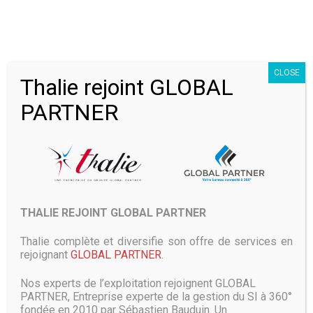
3 Juin 2019
Huawei vient de réintégrer la WiFi Alliance, le consortium
qui développe des standards de technologie sans fil. Dans
CLOSE
Thalie rejoint GLOBAL
la foulée, le constructeur chinois est aussi réapparu sur le
site du Joint Electron Device Engineering Council (JEDEC),
PARTNER
un organisme qui gère les standards pour l’USB et la RAM,
et du Bluetooth
LIRE PLUS
THALIE REJOINT GLOBAL PARTNER
Android Q : Google travaillerait
Thalie complète et diversifie son offre de services en
sur un détecteur d’accidents de
rejoignant
GLOBAL PARTNER
.
la route
Nos experts de l’exploitation rejoignent GLOBAL
PARTNER, Entreprise experte de la gestion du SI à 360°
20 Mai 2019
fondée en 2010 par Sébastien Bauduin. Un