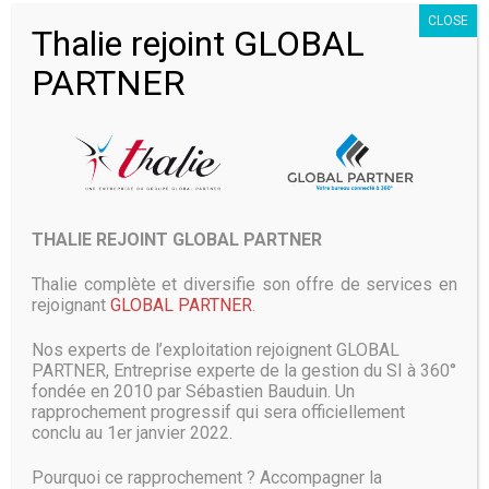
BESOINS.
CLOSE
Thalie rejoint GLOBAL
Les experts de Thalie disposent de toutes les compétences
PARTNER
pour
installer et paramétrer vos produits informatiques
,
grâce à nos forts partenariats avec les constructeurs nous
pourrons répondre au mieux à vos demandes.
Des solutions simple pour répondre aux besoins des plus
standards aux plus spécifiques
THALIE REJOINT GLOBAL PARTNER
L’informatique est devenue, pour toutes les entreprises et
les collectivités, un outil incontournable. Votre système
Thalie complète et diversifie son offre de services en
informatique et votre réseau doivent être performants en
rejoignant
GLOBAL PARTNER
.
permanence, et donc à la fois fiables et sûrs.
Nos experts de l’exploitation rejoignent GLOBAL
Grâce à de nombreux partenariats noués avec les plus
PARTNER, Entreprise experte de la gestion du SI à 360°
pertinents éditeurs et constructeurs informatiques, Thalie
fondée en 2010 par Sébastien Bauduin. Un
vous propose toute une gamme de produits correspondant
rapprochement progressif qui sera officiellement
à vos besoins, des plus standards aux plus spécifiques, à
conclu au 1er janvier 2022.
des conditions tarifaires privilégiées.
Pourquoi ce rapprochement ? Accompagner la
Dotés d’une importante veille technologique, nos experts et