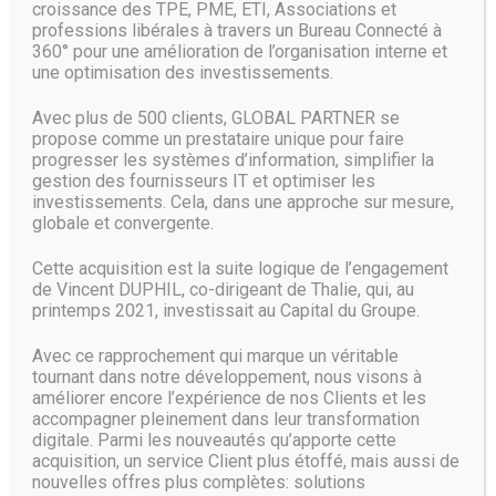
croissance des TPE, PME, ETI, Associations et
passionnés peuvent vous conseiller et
vous guider dans
professions libérales à travers un Bureau Connecté à
vos projets informatiques
et
faire évoluer vos systèmes
360° pour une amélioration de l’organisation interne et
au gré du temps et des avancées technologiques.
une optimisation des investissements.
Avec plus de 500 clients, GLOBAL PARTNER se
propose comme un prestataire unique pour faire
progresser les systèmes d’information, simplifier la
gestion des fournisseurs IT et optimiser les
investissements. Cela, dans une approche sur mesure,
globale et convergente.
Cette acquisition est la suite logique de l’engagement
de Vincent DUPHIL, co-dirigeant de Thalie, qui, au
printemps 2021, investissait au Capital du Groupe.
Avec ce rapprochement qui marque un véritable
tournant dans notre développement, nous visons à
améliorer encore l’expérience de nos Clients et les
accompagner pleinement dans leur transformation
digitale. Parmi les nouveautés qu’apporte cette
acquisition, un service Client plus étoffé, mais aussi de
nouvelles offres plus complètes: solutions