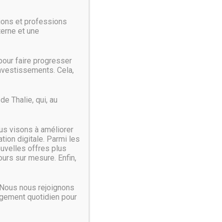
ionner sur l’ancien système d’exploitation de Microsoft.
ions et professions
terne et une
our faire progresser
investissements. Cela,
e Thalie, qui, au
us visons à améliorer
ion digitale. Parmi les
ouvelles offres plus
ck serait-il en train de céder sa place de leader à
urs sur mesure. Enfin,
 Nous nous rejoignons
agement quotidien pour