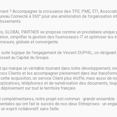
Windows 7 en janvier 2020. Nombreuses sont encore les machines à fonct
ment ? Accompagner la croissance des TPE, PME, ETI, Associat
et qu’il ne reste aujourd’hui qu’un peu moins de cinq mois avant que
Bureau Connecté à 360° pour une amélioration de l’organisation in
stissements.
nts, GLOBAL PARTNER se propose comme un prestataire unique p
ion, simplifier la gestion des fournisseurs IT et optimiser les 
mesure, globale et convergente.
a suite logique de l’engagement de Vincent DUPHIL, co-dirigeant d
e de remplacer Slack ?
ssait au Capital du Groupe.
qui marque un véritable tournant dans notre développement, no
 nos Clients et les accompagner pleinement dans leur transformat
ette acquisition, un service Client plus étoffé, mais aussi de n
us d’utilisateurs que celui de Slack concernant le travail collaboratif. Sla
pplicatives, téléphonies et de numérisation des documents, toujo
hui, si l’on devait fournir un nom comme leader dans
déploiement sur tout le territoire français.
complémentaires, notre projet est commun : grandir ensemble.
entales qui ont fait le succès de nos deux Entreprises : un eng
 un esprit collaboratif sans faille.