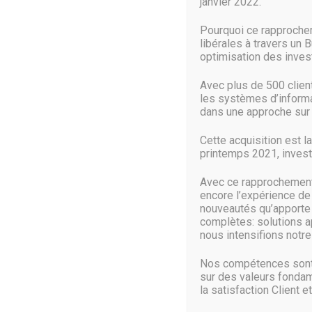
janvier 2022.
Microsoft cessera de publier des correctifs gratuits pour 
Pourquoi ce rapproche
A leurs risques et périls. Alors que le couperet se profile 
libérales à travers un 
optimisation des inve
LIRE PLUS
Avec plus de 500 clie
les systèmes d’informat
dans une approche sur 
Cette acquisition est l
Microsoft Teams en plac
printemps 2021, investi
16 Juillet 2019
Avec ce rapprochement 
encore l’expérience de
nouveautés qu’apporte c
Il se pourrait bien que le service Microsoft Teams ait déjà pl
complètes: solutions a
Microsoft Teams ? La question est posée… Jusqu’à aujourd’
nous intensifions notre 
Nos compétences sont 
LIRE PLUS
sur des valeurs fondam
la satisfaction Client et