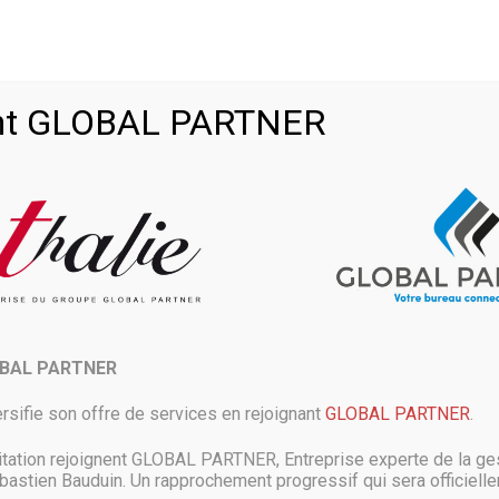
isseur de plateforme IoT dev
oint GLOBAL PARTNER
e IoT devant Amazon Web Services (AWS) selon l’analyse de Counterpoin
la périphérie. Microsoft maîtrise presque tous les domaines Ce classemen
millions d’ordinateurs deviend
OBAL PARTNER
rsifie son offre de services en rejoignant
GLOBAL PARTNER
.
itation rejoignent GLOBAL PARTNER, Entreprise experte de la ges
astien Bauduin. Un rapprochement progressif qui sera officielle