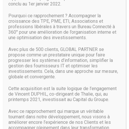
Une pré-version de Microsoft Edge sous Chromium a fuité et
conclu au 1er janvier 2022.
elle pourrait bouleverser le marché très concurrentiel des
navigateurs Internet. Si le navigateur de Windows 10 s’appuie
Pourquoi ce rapprochement ? Accompagner la
sur le moteur de Chrome, qui voudra encore installer le
croissance des TPE, PME, ETI, Associations et
navigateur de Google ? Le marché actuel des navigateurs
professions libérales à travers un Bureau Connecté à
s’appuie essentiellement sur une
360° pour une amélioration de l’organisation interne et
une optimisation des investissements.
LIRE PLUS
Avec plus de 500 clients, GLOBAL PARTNER se
propose comme un prestataire unique pour faire
progresser les systèmes d’information, simplifier la
gestion des fournisseurs IT et optimiser les
investissements. Cela, dans une approche sur mesure,
Microsoft lance « Game Stack », une
globale et convergente.
offre cloud pour les développeurs
Cette acquisition est la suite logique de l’engagement
de jeux vidéo
de Vincent DUPHIL, co-dirigeant de Thalie, qui, au
printemps 2021, investissait au Capital du Groupe.
20 Mars 2019
Avec ce rapprochement qui marque un véritable
L’industrie du jeu vidéo est l’une des plus importantes au monde
tournant dans notre développement, nous visons à
et lui fournir ses outils représente donc une considérable
améliorer encore l’expérience de nos Clients et les
opportunité commerciale. Cela vaut d’autant plus pour les
accompagner pleinement dans leur transformation