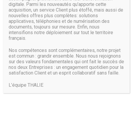
services cloud, un marché en plein boom. Microsoft l’a compris
digitale. Parmi les nouveautés qu’apporte cette
acquisition, un service Client plus étoffé, mais aussi de
et tente de s’y imposer avec une offre dédiée. A quelques jours
nouvelles offres plus complètes: solutions
applicatives, téléphonies et de numérisation des
documents, toujours sur mesure. Enfin, nous
LIRE PLUS
intensifions notre déploiement sur tout le territoire
français.
Nos compétences sont complémentaires, notre projet
est commun : grandir ensemble. Nous nous rejoignons
sur des valeurs fondamentales qui ont fait le succès de
nos deux Entreprises : un engagement quotidien pour la
Pages:
satisfaction Client et un esprit collaboratif sans faille.
PREV PAGE
1
2
3
4
5
…
11
NEXT PAGE
L’équipe THALIE