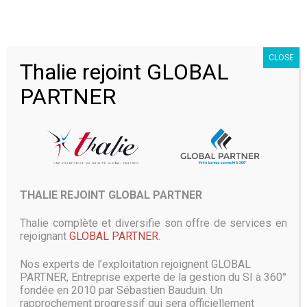
3 Avril 2019
Microsoft a dévoilé vendredi 29 mars 2019 une plateforme qui
offre une vue d’ensemble de la sécurité des objets connectés
CLOSE
déployés par une entreprise. Le géant de l’informatique en
Thalie rejoint GLOBAL
profite pour actualiser une large part de sa gamme de solutions
PARTNER
cloud Azure. « Des technologies innovantes et sécurisées pour
permettre aux
LIRE PLUS
THALIE REJOINT GLOBAL PARTNER
Microsoft : un navigateur Internet
Thalie complète et diversifie son offre de services en
ultime avec l’alliance d’Edge et
rejoignant
GLOBAL PARTNER
.
Chrome
Nos experts de l’exploitation rejoignent GLOBAL
29 Mars 2019
PARTNER, Entreprise experte de la gestion du SI à 360°
fondée en 2010 par Sébastien Bauduin. Un
rapprochement progressif qui sera officiellement